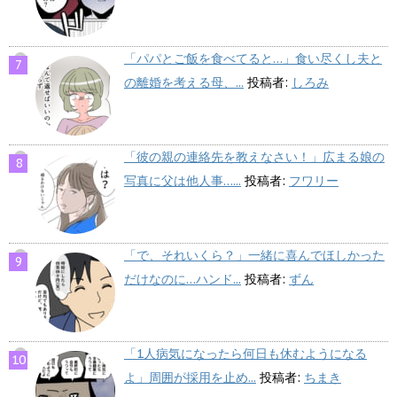
「パパとご飯を食べてると…」食い尽くし夫と
の離婚を考える母、...
投稿者:
しろみ
「彼の親の連絡先を教えなさい！」広まる娘の
写真に父は他人事…...
投稿者:
フワリー
「で、それいくら？」一緒に喜んでほしかった
だけなのに…ハンド...
投稿者:
ずん
「1人病気になったら何日も休むようになる
よ」周囲が採用を止め...
投稿者:
ちまき