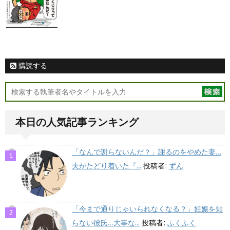
購読する
本日の人気記事ランキング
「なんで謝らないんだ？」謝るのをやめた妻…
夫がたどり着いた『...
投稿者:
ずん
「今まで通りじゃいられなくなる？」妊娠を知
らない彼氏…大事な...
投稿者:
ふくふく