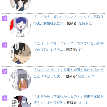
「こんな夫、嬉しいでしょ？」イクメン気取り
の夫が女性社員にア...
投稿者:
尾持トモ
「これ、いつ拾うつもり？」できていない家事
ばかり気にする夫…...
投稿者:
ずん
「ちょっと待て！」家事も介護も妻がやるのが
当たり前だった夫…...
投稿者:
新垣ライコ
「まさか毎日学童行かせるの？」共働き家庭を
笑うママ友が突然謝...
投稿者:
すじえ