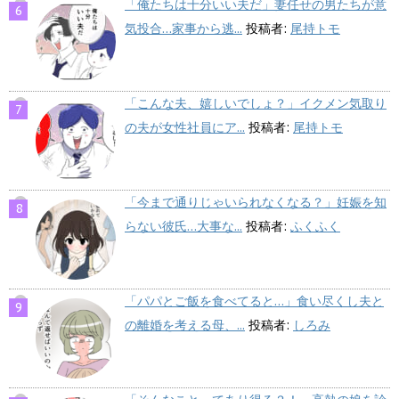
「俺たちは十分いい夫だ」妻任せの男たちが意
気投合…家事から逃...
投稿者:
尾持トモ
「こんな夫、嬉しいでしょ？」イクメン気取り
の夫が女性社員にア...
投稿者:
尾持トモ
「今まで通りじゃいられなくなる？」妊娠を知
らない彼氏…大事な...
投稿者:
ふくふく
「パパとご飯を食べてると…」食い尽くし夫と
の離婚を考える母、...
投稿者:
しろみ