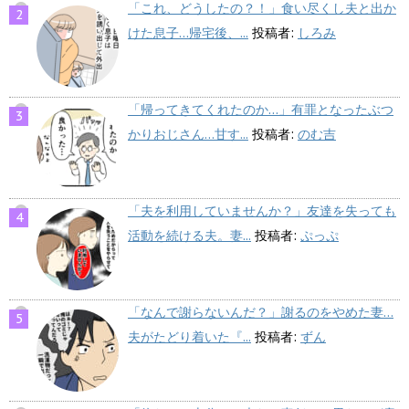
「これ、どうしたの？！」食い尽くし夫と出か
けた息子…帰宅後、...
投稿者:
しろみ
「帰ってきてくれたのか…」有罪となったぶつ
かりおじさん…甘す...
投稿者:
のむ吉
「夫を利用していませんか？」友達を失っても
活動を続ける夫。妻...
投稿者:
ぷっぷ
「なんで謝らないんだ？」謝るのをやめた妻…
夫がたどり着いた『...
投稿者:
ずん