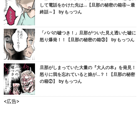
して電話をかけた先は…【旦那の秘密の箱④～最
終話～】 by もっつん
「パパの嘘つき！」旦那がついた見え透いた嘘に
怒り爆発！！【旦那の秘密の箱③】 by もっつん
旦那がしまっていた大量の『大人の本』を発見！
怒りに我を忘れていると娘が…？！【旦那の秘密
の箱②】 by もっつん
<広告>