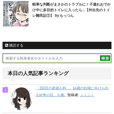
軽率な判断がまさかのトラブルに！子連れおでか
け中に多目的トイレに入ったら…【外出先のトイ
レ難民記①】 by もっつん
購読する
本日の人気記事ランキング
「2回目の産婦人科…」16歳の妊婦に向けられ
る好奇の目。お腹...
投稿者:
ふくふく