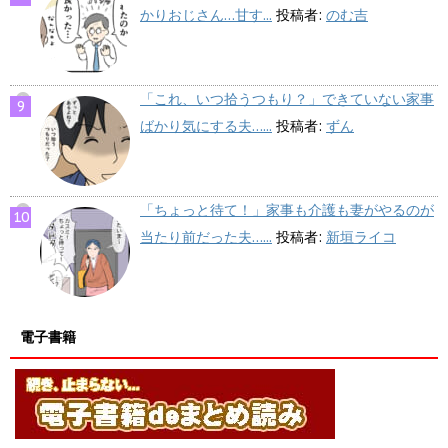
かりおじさん…甘す...
投稿者:
のむ吉
「これ、いつ拾うつもり？」できていない家事
ばかり気にする夫…...
投稿者:
ずん
「ちょっと待て！」家事も介護も妻がやるのが
当たり前だった夫…...
投稿者:
新垣ライコ
電子書籍