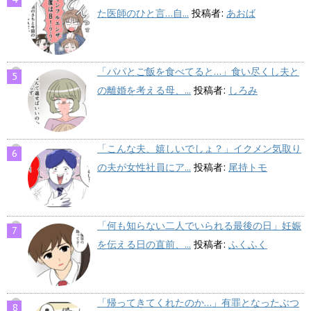
た医師のひと言…自...
投稿者:
あおば
「パパとご飯を食べてると…」食い尽くし夫と
の離婚を考える母、...
投稿者:
しろみ
「こんな夫、嬉しいでしょ？」イクメン気取り
の夫が女性社員にア...
投稿者:
尾持トモ
「何も知らない二人でいられる最後の日」妊娠
を伝える日の直前、...
投稿者:
ふくふく
「帰ってきてくれたのか…」有罪となったぶつ