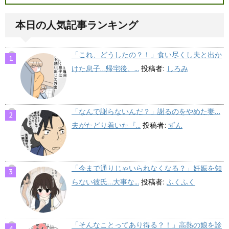
本日の人気記事ランキング
「これ、どうしたの？！」食い尽くし夫と出か
けた息子…帰宅後、...
投稿者:
しろみ
「なんで謝らないんだ？」謝るのをやめた妻…
夫がたどり着いた『...
投稿者:
ずん
「今まで通りじゃいられなくなる？」妊娠を知
らない彼氏…大事な...
投稿者:
ふくふく
「そんなことってあり得る？！」高熱の娘を診