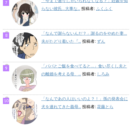
「今まで通りじゃいられなくなる？」妊娠を知
らない彼氏…大事な...
投稿者:
ふくふく
「なんで謝らないんだ？」謝るのをやめた妻…
夫がたどり着いた『...
投稿者:
ずん
「パパとご飯を食べてると…」食い尽くし夫と
の離婚を考える母、...
投稿者:
しろみ
「なんであの人はいいのよ？！」孫の発表会に
犬を連れてきた義母...
投稿者:
花藤とら