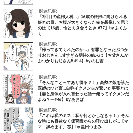
関連記事:
「2回目の産婦人科…」16歳の妊婦に向けられる
好奇の目。お腹が大きくなった先を想像して思う
のは【16歳、命と向き合うとき #77】by ふくふ
く
関連記事:
「帰ってきてくれたのか…」有罪となったぶつか
りおじさん…甘すぎる期待の結末は【お父さんが
ぶつかりおじさん⁉︎ #14】by のむ吉
関連記事:
「そんなことってあり得る？！」高熱の娘を診た
医師のひと言…自称イクメン夫が驚いた事実とは
【妻と身体が入れ替わった話ー俺ってイクメンだ
よね？ー#46】by あおば
関連記事:
「これは私のミス！私が何とかしなきゃ！」そん
な時にも容赦なく保育園からの呼び出しが…【マ
マ、辞めます。⑳】by 星田つまみ