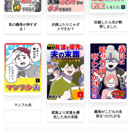
妊娠したら夫が豹
私の義母が神すぎ
夫婦ふたりじゃダ
変しました
る！
メですか？
マンフル夫
義母がこどもの名
家族より友達を優
前をつけたがる
先した夫の末路