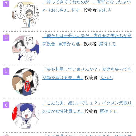
「帰ってきてくれたのか…」有罪となったぶつ
かりおじさん…甘す...
投稿者:
のむ吉
「俺たちは十分いい夫だ」妻任せの男たちが意
気投合…家事から逃...
投稿者:
尾持トモ
「夫を利用していませんか？」友達を失っても
活動を続ける夫。妻...
投稿者:
ぷっぷ
「こんな夫、嬉しいでしょ？」イクメン気取り
の夫が女性社員にア...
投稿者:
尾持トモ