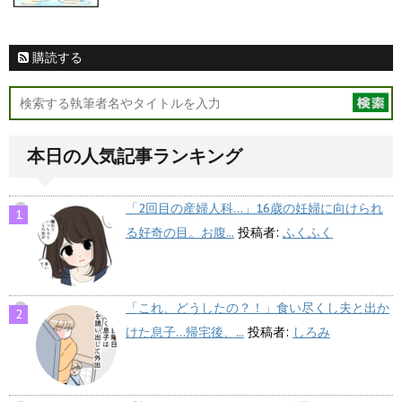
購読する
本日の人気記事ランキング
「2回目の産婦人科…」16歳の妊婦に向けられ
る好奇の目。お腹...
投稿者:
ふくふく
「これ、どうしたの？！」食い尽くし夫と出か
けた息子…帰宅後、...
投稿者:
しろみ