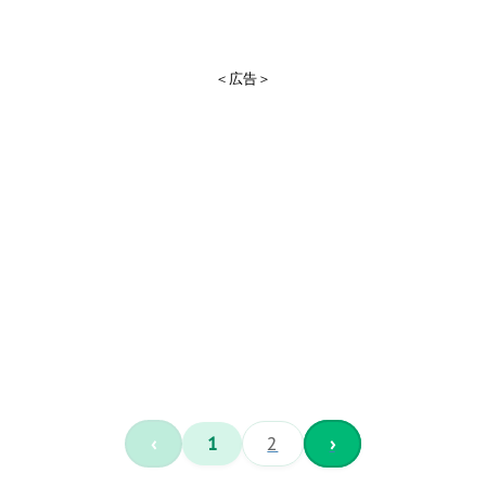
＜広告＞
‹
1
2
›