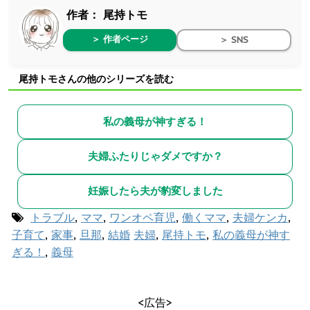
作者：
尾持トモ
＞ 作者ページ
＞ SNS
尾持トモさんの他のシリーズを読む
私の義母が神すぎる！
夫婦ふたりじゃダメですか？
妊娠したら夫が豹変しました
トラブル
,
ママ
,
ワンオペ育児
,
働くママ
,
夫婦ケンカ
,
子育て
,
家事
,
旦那
,
結婚
夫婦
,
尾持トモ
,
私の義母が神す
ぎる！
,
義母
<広告>