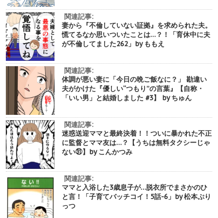
関連記事:
妻から『不倫していない証拠』を求められた夫。
慌てるなか思いついたことは…？！「育休中に夫
が不倫してました262」by ももえ
関連記事:
体調が悪い妻に「今日の晩ご飯なに？」 勘違い
夫がかけた『優しい“つもり”の言葉』【自称・
「いい男」と結婚しました #3】 by ちゅん
関連記事:
迷惑送迎ママと最終決着！！ついに暴かれた不正
に監督とママ友は…？【うちは無料タクシーじゃ
ない㉛】by こんかつみ
関連記事:
ママと入浴した3歳息子が…脱衣所でまさかのひ
と言！「子育てバッチコイ！5話-6」by 松本ぷり
っつ