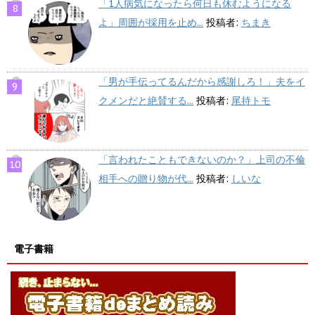
「1人病気になったら何日も休むようになる
よ」周囲が採用を止め...
投稿者:
ちまき
「男が手伝ってるんだから感謝しろ！」夫をイ
クメンだと絶賛する...
投稿者:
尾持トモ
「言われたこともできないのか？」上司の不倫
相手への贈り物が代...
投稿者:
しいな
電子書籍