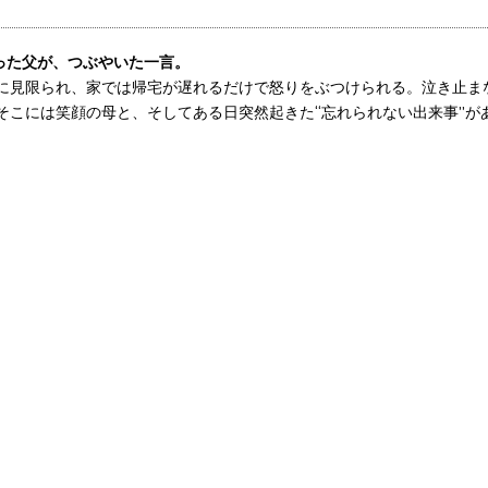
った父が、つぶやいた一言。
に見限られ、家では帰宅が遅れるだけで怒りをぶつけられる。泣き止ま
そこには笑顔の母と、そしてある日突然起きた“忘れられない出来事”が