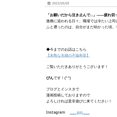
2025/05/03
「お願いだから泣き止んで…」――疲れ切
激務に追われる日々。職場では冷たい上司
ふと遡ったのは、自分がまだ幼かった頃。
◆今までのお話はこちら
【未熟な夫婦の不協和音】
ご覧いただきありがとうございます！
ぴん
です！(^^)
ブログとインスタで
漫画投稿しておりますので
よろしければ是非遊びに来てください！
Instagram
____.pin.____