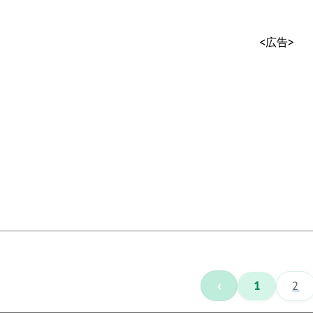
<広告>
‹
1
2