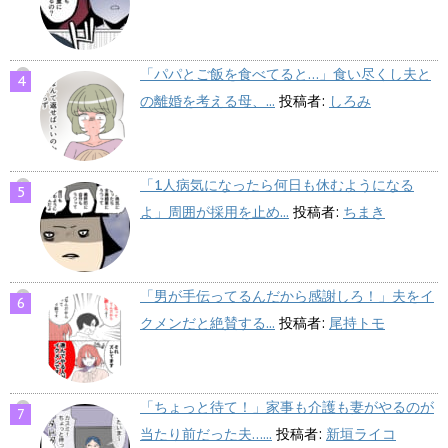
「パパとご飯を食べてると…」食い尽くし夫と
の離婚を考える母、...
投稿者:
しろみ
「1人病気になったら何日も休むようになる
よ」周囲が採用を止め...
投稿者:
ちまき
「男が手伝ってるんだから感謝しろ！」夫をイ
クメンだと絶賛する...
投稿者:
尾持トモ
「ちょっと待て！」家事も介護も妻がやるのが
当たり前だった夫…...
投稿者:
新垣ライコ