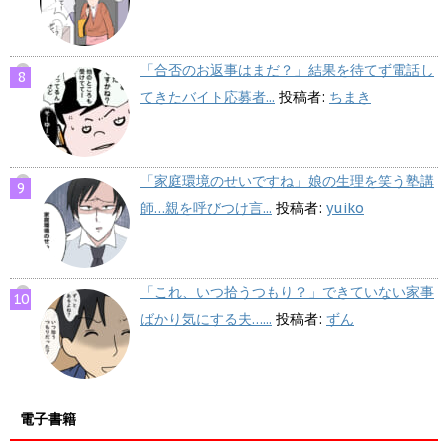
「合否のお返事はまだ？」結果を待てず電話し
てきたバイト応募者...
投稿者:
ちまき
「家庭環境のせいですね」娘の生理を笑う塾講
師…親を呼びつけ言...
投稿者:
yuiko
「これ、いつ拾うつもり？」できていない家事
ばかり気にする夫…...
投稿者:
ずん
電子書籍