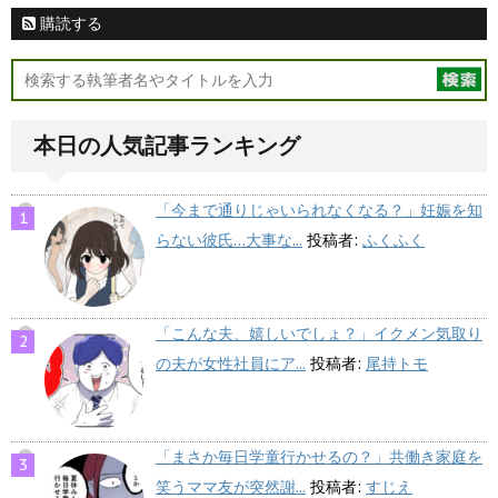
購読する
本日の人気記事ランキング
「今まで通りじゃいられなくなる？」妊娠を知
らない彼氏…大事な...
投稿者:
ふくふく
「こんな夫、嬉しいでしょ？」イクメン気取り
の夫が女性社員にア...
投稿者:
尾持トモ
「まさか毎日学童行かせるの？」共働き家庭を
笑うママ友が突然謝...
投稿者:
すじえ