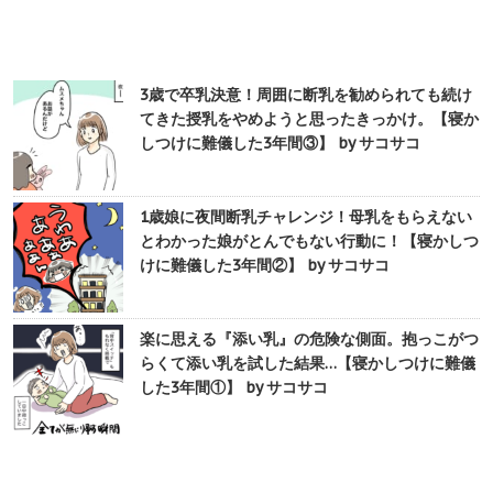
3歳で卒乳決意！周囲に断乳を勧められても続け
てきた授乳をやめようと思ったきっかけ。【寝か
しつけに難儀した3年間③】 by サコサコ
1歳娘に夜間断乳チャレンジ！母乳をもらえない
とわかった娘がとんでもない行動に！【寝かしつ
けに難儀した3年間②】 by サコサコ
楽に思える『添い乳』の危険な側面。抱っこがつ
らくて添い乳を試した結果…【寝かしつけに難儀
した3年間①】 by サコサコ