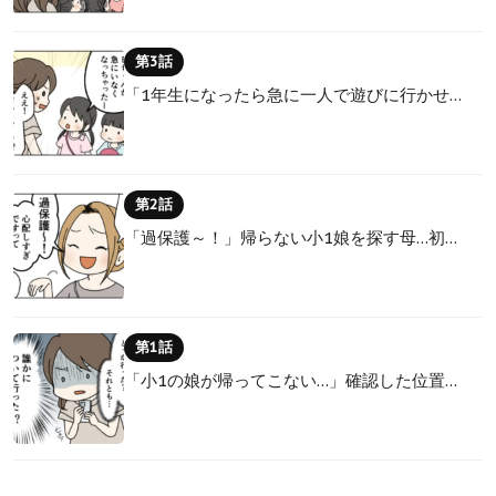
第3話
「1年生になったら急に一人で遊びに行かせ…
第2話
「過保護～！」帰らない小1娘を探す母…初…
第1話
「小1の娘が帰ってこない…」確認した位置…