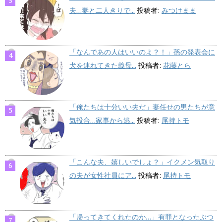
夫…妻と二人きりで...
投稿者:
みつけまま
「なんであの人はいいのよ？！」孫の発表会に
犬を連れてきた義母...
投稿者:
花藤とら
「俺たちは十分いい夫だ」妻任せの男たちが意
気投合…家事から逃...
投稿者:
尾持トモ
「こんな夫、嬉しいでしょ？」イクメン気取り
の夫が女性社員にア...
投稿者:
尾持トモ
「帰ってきてくれたのか…」有罪となったぶつ