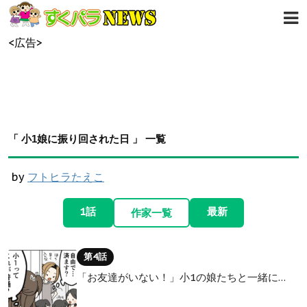
<広告>
「 小1娘に振り回された日 」 一覧
by
フトヒラたえこ
1話
最新
作家一覧
第4話
「お友達がいない！」小1の娘たちと一緒に…