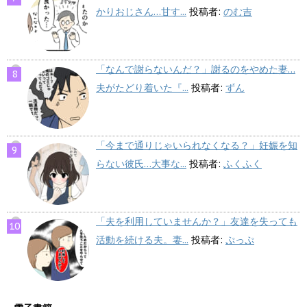
かりおじさん…甘す...
投稿者:
のむ吉
「なんで謝らないんだ？」謝るのをやめた妻…
夫がたどり着いた『...
投稿者:
ずん
「今まで通りじゃいられなくなる？」妊娠を知
らない彼氏…大事な...
投稿者:
ふくふく
「夫を利用していませんか？」友達を失っても
活動を続ける夫。妻...
投稿者:
ぷっぷ