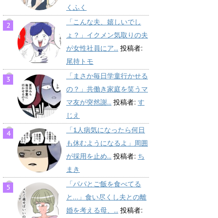
くふく
「こんな夫、嬉しいでし
ょ？」イクメン気取りの夫
が女性社員にア...
投稿者:
尾持トモ
「まさか毎日学童行かせる
の？」共働き家庭を笑うマ
マ友が突然謝...
投稿者:
す
じえ
「1人病気になったら何日
も休むようになるよ」周囲
が採用を止め...
投稿者:
ち
まき
「パパとご飯を食べてる
と…」食い尽くし夫との離
婚を考える母、...
投稿者: