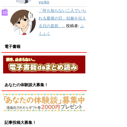
yuiko
「何も知らない二人でいら
れる最後の日」妊娠を伝え
る日の直前、...
投稿者:
ふ
くふく
電子書籍
あなたの体験談大募集！
記事投稿大募集！