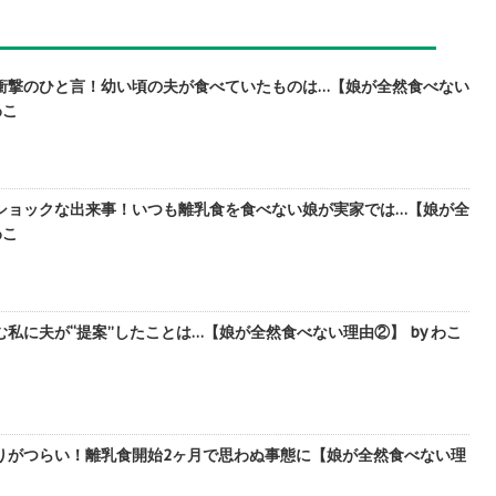
衝撃のひと言！幼い頃の夫が食べていたものは…【娘が全然食べない
わこ
ショックな出来事！いつも離乳食を食べない娘が実家では…【娘が全
わこ
私に夫が“提案”したことは…【娘が全然食べない理由②】 by わこ
りがつらい！離乳食開始2ヶ月で思わぬ事態に【娘が全然食べない理