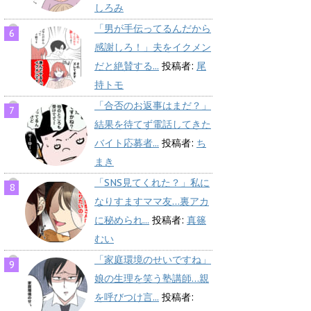
しろみ
「男が手伝ってるんだから
感謝しろ！」夫をイクメン
だと絶賛する...
投稿者:
尾
持トモ
「合否のお返事はまだ？」
結果を待てず電話してきた
バイト応募者...
投稿者:
ち
まき
「SNS見てくれた？」私に
なりすますママ友…裏アカ
に秘められ...
投稿者:
真篠
むい
「家庭環境のせいですね」
娘の生理を笑う塾講師…親
を呼びつけ言...
投稿者: