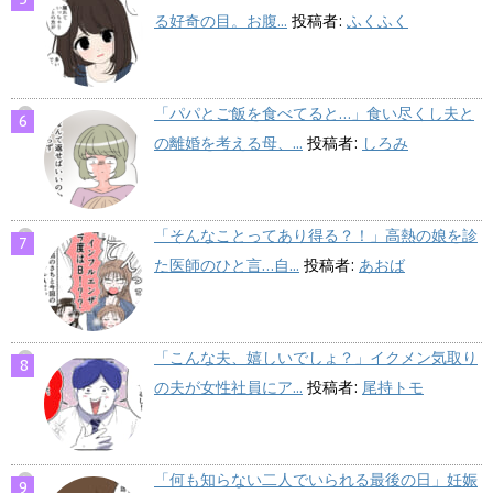
る好奇の目。お腹...
投稿者:
ふくふく
「パパとご飯を食べてると…」食い尽くし夫と
の離婚を考える母、...
投稿者:
しろみ
「そんなことってあり得る？！」高熱の娘を診
た医師のひと言…自...
投稿者:
あおば
「こんな夫、嬉しいでしょ？」イクメン気取り
の夫が女性社員にア...
投稿者:
尾持トモ
「何も知らない二人でいられる最後の日」妊娠