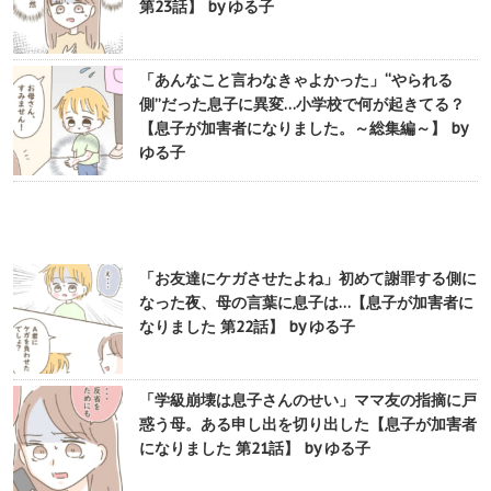
第23話】 by ゆる子
「あんなこと言わなきゃよかった」“やられる
側”だった息子に異変…小学校で何が起きてる？
【息子が加害者になりました。～総集編～】 by
ゆる子
「お友達にケガさせたよね」初めて謝罪する側に
なった夜、母の言葉に息子は…【息子が加害者に
なりました 第22話】 by ゆる子
「学級崩壊は息子さんのせい」ママ友の指摘に戸
惑う母。ある申し出を切り出した【息子が加害者
になりました 第21話】 by ゆる子