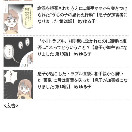
謝罪を拒否されたうえに…相手ママから突きつけ
られた“うちの子の思わぬ行動”【息子が加害者に
なりました 第20話】 by ゆる子
『小1トラブル』相手親に泣かれたのに謝罪は拒
否…これってどういうこと？【息子が加害者にな
りました 第19話】 by ゆる子
息子が起こしたトラブル直後…相手親から届い
た“画像”に母は言葉を失った【息子が加害者にな
りました 第18話】 by ゆる子
<広告>