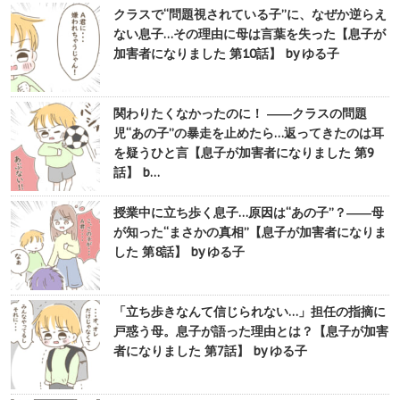
クラスで“問題視されている子”に、なぜか逆らえ
ない息子…その理由に母は言葉を失った【息子が
加害者になりました 第10話】 by ゆる子
関わりたくなかったのに！ ――クラスの問題
児“あの子”の暴走を止めたら…返ってきたのは耳
を疑うひと言【息子が加害者になりました 第9
話】 b…
授業中に立ち歩く息子…原因は“あの子”？――母
が知った“まさかの真相”【息子が加害者になりま
した 第8話】 by ゆる子
「立ち歩きなんて信じられない…」担任の指摘に
戸惑う母。息子が語った理由とは？【息子が加害
者になりました 第7話】 by ゆる子