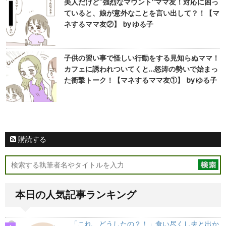
美人だけど“強烈なマウント”ママ友！対応に困っ
ていると、娘が意外なことを言い出して？！【マ
ネするママ友②】 by ゆる子
子供の習い事で怪しい行動をする見知らぬママ！
カフェに誘われついてくと…怒涛の勢いで始まっ
た衝撃トーク！【マネするママ友①】 by ゆる子
購読する
本日の人気記事ランキング
「これ、どうしたの？！」食い尽くし夫と出か