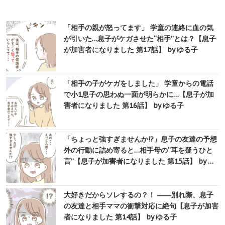
「相手の親が怒ってます」 学童の連絡に血の気
が引いた…息子がケガさせた“相手”とは？【息子
が加害者になりました 第17話】 by ゆる子
「相手の子がケガをしました」 学童からの電話
で小1息子の思わぬ一面が明らかに…【息子が加
害者になりました 第16話】 by ゆる子
「ちょっと強すぎませんか!?」息子の友達の予想
外の行動に詰め寄ると…相手母の“耳を疑うひと
言”【息子が加害者になりました 第15話】 by …
大好きだからソレするの？！ ――別れ際、息子
の友達と相手ママの衝撃対応に絶句【息子が加害
者になりました 第14話】 by ゆる子