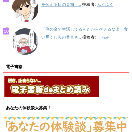
を伝える日の直前、...
投稿者:
ふくふく
「俺の金で生活してるんだからケチるなよ」食
い尽くし夫の暴言さ...
投稿者:
しろみ
電子書籍
あなたの体験談大募集！