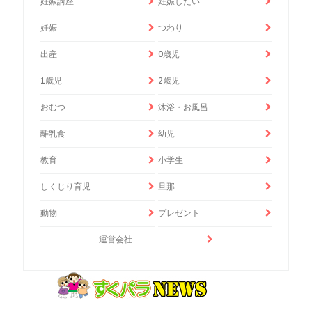
妊娠講座
妊娠したい
妊娠
つわり
出産
0歳児
1歳児
2歳児
おむつ
沐浴・お風呂
離乳食
幼児
教育
小学生
しくじり育児
旦那
動物
プレゼント
運営会社