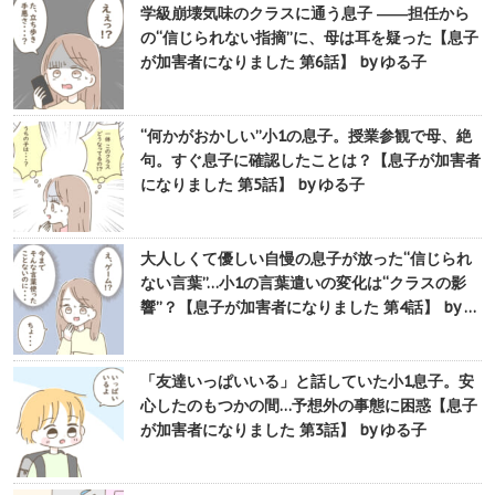
学級崩壊気味のクラスに通う息子 ――担任から
の“信じられない指摘”に、母は耳を疑った【息子
が加害者になりました 第6話】 by ゆる子
“何かがおかしい”小1の息子。授業参観で母、絶
句。すぐ息子に確認したことは？【息子が加害者
になりました 第5話】 by ゆる子
大人しくて優しい自慢の息子が放った“信じられ
ない言葉”…小1の言葉遣いの変化は“クラスの影
響”？【息子が加害者になりました 第4話】 by …
「友達いっぱいいる」と話していた小1息子。安
心したのもつかの間…予想外の事態に困惑【息子
が加害者になりました 第3話】 by ゆる子