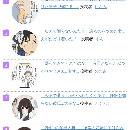
けた息子…帰宅後、...
投稿者:
しろみ
「なんで謝らないんだ？」謝るのをやめた妻…
夫がたどり着いた『...
投稿者:
ずん
「帰ってきてくれたのか…」有罪となったぶつ
かりおじさん…甘す...
投稿者:
のむ吉
「今まで通りじゃいられなくなる？」妊娠を知
らない彼氏…大事な...
投稿者:
ふくふく
「2回目の産婦人科…」16歳の妊婦に向けられ