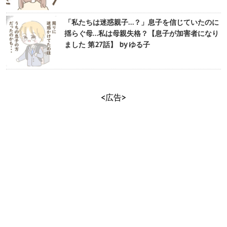
「私たちは迷惑親子…？」息子を信じていたのに
揺らぐ母…私は母親失格？【息子が加害者になり
ました 第27話】 by ゆる子
<広告>