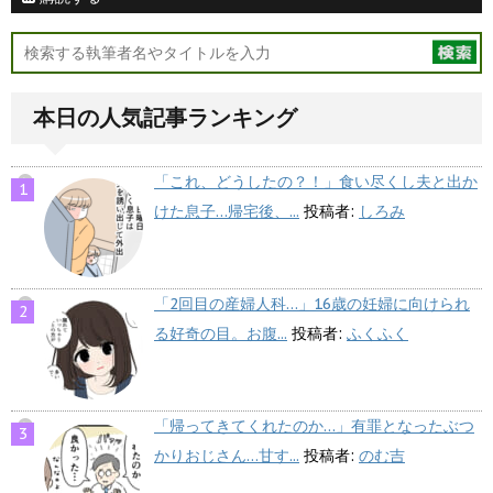
本日の人気記事ランキング
「これ、どうしたの？！」食い尽くし夫と出か
けた息子…帰宅後、...
投稿者:
しろみ
「2回目の産婦人科…」16歳の妊婦に向けられ
る好奇の目。お腹...
投稿者:
ふくふく
「帰ってきてくれたのか…」有罪となったぶつ
かりおじさん…甘す...
投稿者:
のむ吉