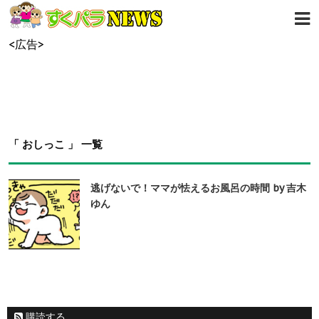
<広告>
「 おしっこ 」 一覧
逃げないで！ママが怯えるお風呂の時間 by 吉木
ゆん
購読する