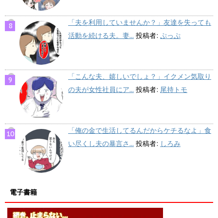
「夫を利用していませんか？」友達を失っても
活動を続ける夫。妻...
投稿者:
ぷっぷ
「こんな夫、嬉しいでしょ？」イクメン気取り
の夫が女性社員にア...
投稿者:
尾持トモ
「俺の金で生活してるんだからケチるなよ」食
い尽くし夫の暴言さ...
投稿者:
しろみ
電子書籍