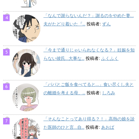
「なんで謝らないんだ？」謝るのをやめた妻…
夫がたどり着いた『...
投稿者:
ずん
「今まで通りじゃいられなくなる？」妊娠を知
らない彼氏…大事な...
投稿者:
ふくふく
「パパとご飯を食べてると…」食い尽くし夫と
の離婚を考える母、...
投稿者:
しろみ
「そんなことってあり得る？！」高熱の娘を診
た医師のひと言…自...
投稿者:
あおば