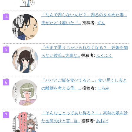
「なんで謝らないんだ？」謝るのをやめた妻…
夫がたどり着いた『...
投稿者:
ずん
「今まで通りじゃいられなくなる？」妊娠を知
らない彼氏…大事な...
投稿者:
ふくふく
「パパとご飯を食べてると…」食い尽くし夫と
の離婚を考える母、...
投稿者:
しろみ
「そんなことってあり得る？！」高熱の娘を診
た医師のひと言…自...
投稿者:
あおば