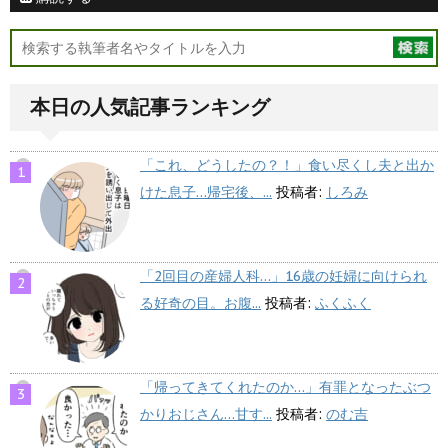
本日の人気記事ランキング
「これ、どうしたの？！」食い尽くし夫と出か
けた息子…帰宅後、...
投稿者:
しろみ
「2回目の産婦人科…」16歳の妊婦に向けられ
る好奇の目。お腹...
投稿者:
ふくふく
「帰ってきてくれたのか…」有罪となったぶつ
かりおじさん…甘す...
投稿者:
のむ吉