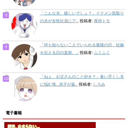
「こんな夫、嬉しいでしょ？」イクメン気取り
の夫が女性社員にア...
投稿者:
尾持トモ
「何も知らない二人でいられる最後の日」妊娠
を伝える日の直前、...
投稿者:
ふくふく
「ねぇ、お父さんのこと好き？」食い尽くし夫
に悩む母…息子が返...
投稿者:
しろみ
電子書籍