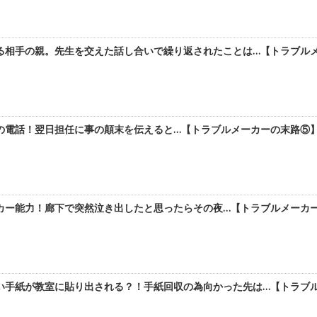
相手の親。先生を交えた話し合いで繰り返されたことは…【トラブルメー
電話！翌日担任に事の顛末を伝えると…【トラブルメーカーの末路⑤】 
ー能力！廊下で突然泣き出したと思ったらその夜…【トラブルメーカーの
い手紙が教室に貼り出される？！手紙回収の為向かった先は…【トラブルメ