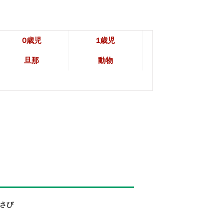
0歳児
1歳児
旦那
動物
わさび