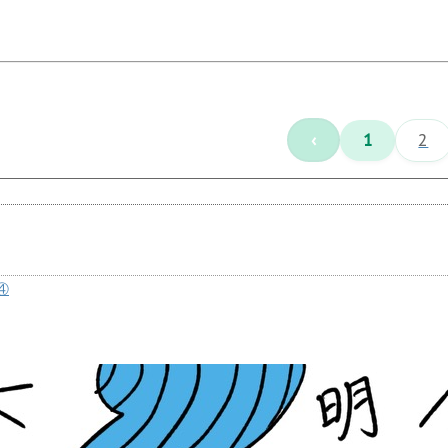
‹
1
2
④