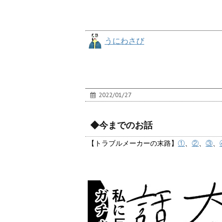
うにわさび
2022/01/27
◆今までのお話
【トラブルメーカーの末路】
①
、
②
、
③
、