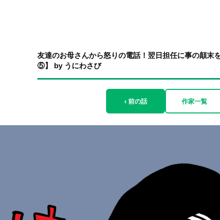
友達のお母さんから怒りの電話！翌日担任に事の顛末
⑤】 by うにわさび
‹ 前の話
作家一覧