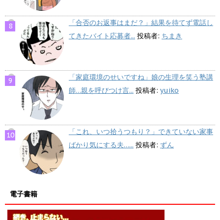
「合否のお返事はまだ？」結果を待てず電話し
てきたバイト応募者...
投稿者:
ちまき
「家庭環境のせいですね」娘の生理を笑う塾講
師…親を呼びつけ言...
投稿者:
yuiko
「これ、いつ拾うつもり？」できていない家事
ばかり気にする夫…...
投稿者:
ずん
電子書籍