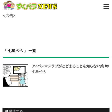
<広告>
「 七星ペペ 」 一覧
ア○パンマンラブがとどまることを知らない娘 by
七星ペペ
購読する