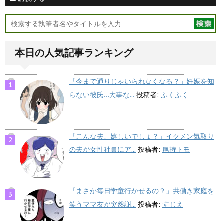
本日の人気記事ランキング
「今まで通りじゃいられなくなる？」妊娠を知
らない彼氏…大事な...
投稿者:
ふくふく
「こんな夫、嬉しいでしょ？」イクメン気取り
の夫が女性社員にア...
投稿者:
尾持トモ
「まさか毎日学童行かせるの？」共働き家庭を
笑うママ友が突然謝...
投稿者:
すじえ