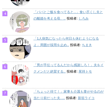
「パパとご飯を食べてると…」食い尽くし夫と
の離婚を考える母、...
投稿者:
しろみ
「1人病気になったら何日も休むようになる
よ」周囲が採用を止め...
投稿者:
ちまき
「男が手伝ってるんだから感謝しろ！」夫をイ
クメンだと絶賛する...
投稿者:
尾持トモ
「ちょっと待て！」家事も介護も妻がやるのが
当たり前だった夫…...
投稿者:
新垣ライコ