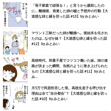
「母子家庭で頑張る！」と言うから援助したの
に… 離婚後、発覚した姉の嘘と予想外の行動【大
迷惑な姉と縁を切った話 #13】by みとみい
マウント三昧だった姉が離婚へ。後始末を任され
たのは…なぜか妹？【大迷惑な姉と縁を切った話
#12】by みとみい
高校時代、和菓子屋でコツコツ働いた妹。姉の進
路が決まった瞬間、当然のように巻き上げられた
もの【大迷惑な姉と縁を切った話 #11】by みと
み…
月5万で同居拒否した母。高校生息子を呼び出す
理由は全て“自分都合”？【大迷惑な姉と縁を切っ
た話 #10】by みとみい