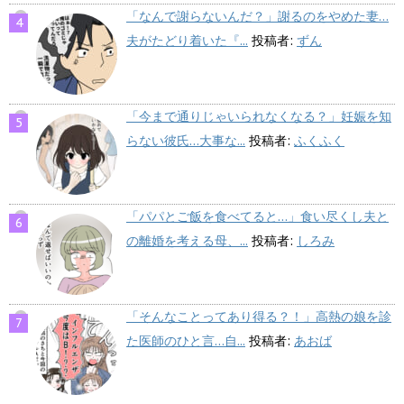
「なんで謝らないんだ？」謝るのをやめた妻…
夫がたどり着いた『...
投稿者:
ずん
「今まで通りじゃいられなくなる？」妊娠を知
らない彼氏…大事な...
投稿者:
ふくふく
「パパとご飯を食べてると…」食い尽くし夫と
の離婚を考える母、...
投稿者:
しろみ
「そんなことってあり得る？！」高熱の娘を診
た医師のひと言…自...
投稿者:
あおば