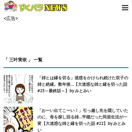
<広告>
「 三叶実依 」 一覧
「姉とは縁を切る」迷惑をかけられ続けた双子の
姉と絶縁。数年後…【大迷惑な姉と縁を切った話
#23～最終話～】by みとみい
「おーい出てこーい！」引っ越し先を隠していた
のに、母を探し回る姉…平穏だった同居生活が一
変【大迷惑な姉と縁を切った話 #22】by みとみ
い