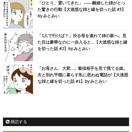
「ひとり、置いてきた」 ――離婚した姉がとっ
た驚きの行動【大迷惑な姉と縁を切った話 #3】
by みとみい
「1人で行けば？」渋る母を連れて姉の家へ。見
た目は豪華なのに一歩入ると…【大迷惑な姉と縁
を切った話 #2】by みとみい
「お母さん、大変…」着信相手を見て慌てる娘。
夫と別れ平穏に暮らす私に思わぬ電話が【大迷惑
な姉と縁を切った話 #1】by みとみい
購読する