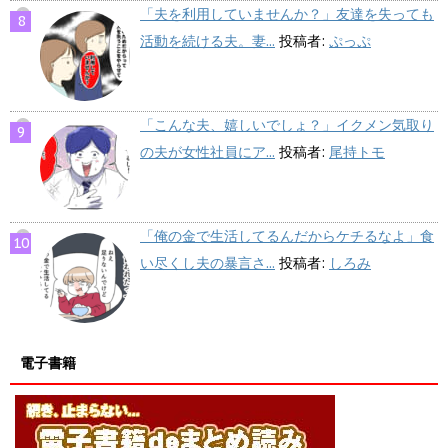
「夫を利用していませんか？」友達を失っても
活動を続ける夫。妻...
投稿者:
ぷっぷ
「こんな夫、嬉しいでしょ？」イクメン気取り
の夫が女性社員にア...
投稿者:
尾持トモ
「俺の金で生活してるんだからケチるなよ」食
い尽くし夫の暴言さ...
投稿者:
しろみ
電子書籍