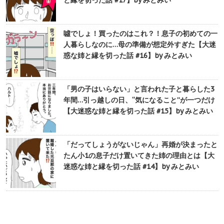
と縁を切った話 #17】by みとみい
噓でしょ！買ったのはこれ？！息子の初めての一
人暮らしなのに…母の準備が想定外すぎた【大迷
惑な姉と縁を切った話 #16】by みとみい
「男の子はいらない」と言われた子と暮らした3
年間…引っ越しの日、“気になること”が一つだけ
【大迷惑な姉と縁を切った話 #15】by みとみい
「だってしょうがないじゃん」再婚が決まったと
たん小1の息子だけ置いてきた姉の理由とは【大
迷惑な姉と縁を切った話 #14】by みとみい