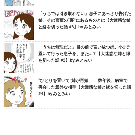
「うちでは引き取れない」息子にあっさり告げた
姉。その言葉の“裏”にあるものとは【大迷惑な姉
と縁を切った話 #6】by みとみい
「うちは無理だよ」目の前で言い放つ姉。小1で
置いて行った息子を、また…？【大迷惑な姉と縁
を切った話 #5】by みとみい
“ひとりを置いて”姉が再婚 ――数年後、病室で
再会した意外な相手【大迷惑な姉と縁を切った話
#4】by みとみい