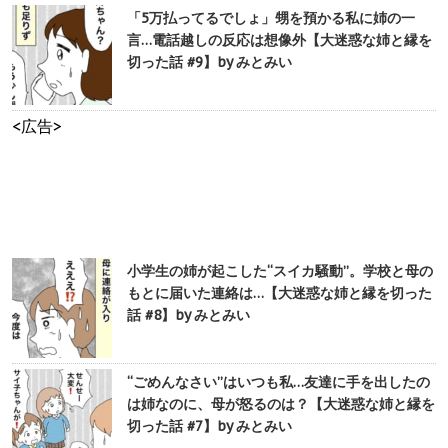
「5万払ってるでしょ」甥を預かる私に姉の一
言…電話越しの反応は想像外【大迷惑な姉と縁を
切った話 #9】by みとみい
<広告>
小学生の姉が起こした“スイカ騒動”。学校と母の
もとに届いた連絡は…【大迷惑な姉と縁を切った
話 #8】by みとみい
“ごめんなさい”はいつも私…友達に手を出したの
は姉なのに、母が怒るのは？【大迷惑な姉と縁を
切った話 #7】by みとみい