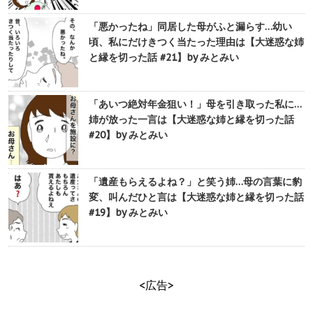
「悪かったね」同居した母がふと漏らす…幼い
頃、私にだけきつく当たった理由は【大迷惑な姉
と縁を切った話 #21】by みとみい
「あいつ絶対年金狙い！」母を引き取った私に…
姉が放った一言は【大迷惑な姉と縁を切った話
#20】by みとみい
「遺産もらえるよね？」と笑う姉…母の言葉に豹
変、叫んだひと言は【大迷惑な姉と縁を切った話
#19】by みとみい
<広告>