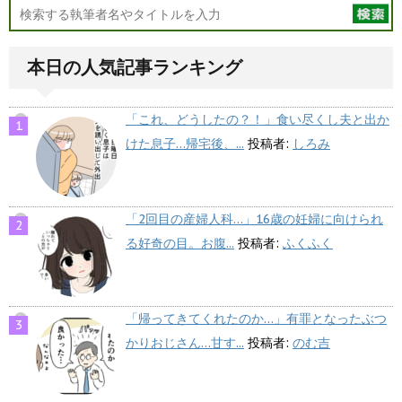
本日の人気記事ランキング
「これ、どうしたの？！」食い尽くし夫と出か
けた息子…帰宅後、...
投稿者:
しろみ
「2回目の産婦人科…」16歳の妊婦に向けられ
る好奇の目。お腹...
投稿者:
ふくふく
「帰ってきてくれたのか…」有罪となったぶつ
かりおじさん…甘す...
投稿者:
のむ吉