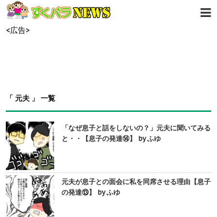
<広告>
「 元夫 」 一覧
「なぜ息子と話をしないの？」元夫に聞いてみる
と・・【息子の発達⑭】 by ふゆ
元夫が息子との面会に私を同席させる理由【息子
の発達⑬】 by ふゆ