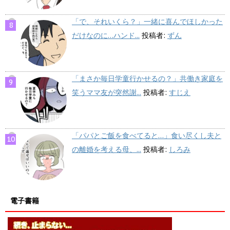
「で、それいくら？」一緒に喜んでほしかった
だけなのに…ハンド...
投稿者:
ずん
「まさか毎日学童行かせるの？」共働き家庭を
笑うママ友が突然謝...
投稿者:
すじえ
「パパとご飯を食べてると…」食い尽くし夫と
の離婚を考える母、...
投稿者:
しろみ
電子書籍