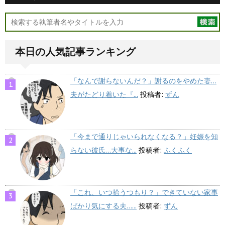
本日の人気記事ランキング
「なんで謝らないんだ？」謝るのをやめた妻…
夫がたどり着いた『...
投稿者:
ずん
「今まで通りじゃいられなくなる？」妊娠を知
らない彼氏…大事な...
投稿者:
ふくふく
「これ、いつ拾うつもり？」できていない家事
ばかり気にする夫…...
投稿者:
ずん