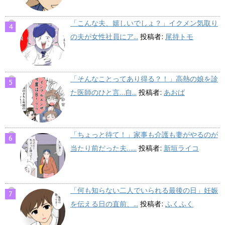
「こんな夫、嬉しいでしょ？」イクメン気取り
の夫が女性社員にア...
投稿者:
尾持トモ
「そんなことってあり得る？！」高熱の娘を診
た医師のひと言…自...
投稿者:
あおば
「ちょっと待て！」家事も介護も妻がやるのが
当たり前だった夫…...
投稿者:
新垣ライコ
「何も知らない二人でいられる最後の日」妊娠
を伝える日の直前、...
投稿者:
ふくふく