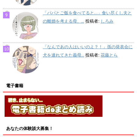
「パパとご飯を食べてると…」食い尽くし夫と
の離婚を考える母、...
投稿者:
しろみ
「なんであの人はいいのよ？！」孫の発表会に
犬を連れてきた義母...
投稿者:
花藤とら
電子書籍
あなたの体験談大募集！