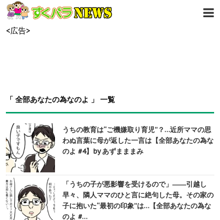
<広告>
「 全部あなたの為なのよ 」 一覧
うちの教育は“ご機嫌取り育児”？…近所ママの思
わぬ言葉に母が返した一言は【全部あなたの為な
のよ #4】by あずまままみ
「うちの子が悪影響を受けるので」――引越し
早々、隣人ママのひと言に絶句した母。その家の
子に抱いた“最初の印象”は…【全部あなたの為な
のよ #…