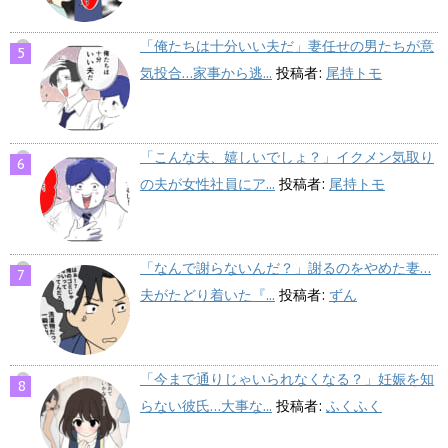
「俺たちは十分いい夫だ」妻任せの男たちが意
気投合…家事から逃...
投稿者:
尾持トモ
「こんな夫、嬉しいでしょ？」イクメン気取り
の夫が女性社員にア...
投稿者:
尾持トモ
「なんで謝らないんだ？」謝るのをやめた妻…
夫がたどり着いた『...
投稿者:
ずん
「今まで通りじゃいられなくなる？」妊娠を知
らない彼氏…大事な...
投稿者:
ふくふく