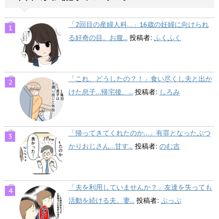
「2回目の産婦人科…」16歳の妊婦に向けられ
る好奇の目。お腹...
投稿者:
ふくふく
「これ、どうしたの？！」食い尽くし夫と出か
けた息子…帰宅後、...
投稿者:
しろみ
「帰ってきてくれたのか…」有罪となったぶつ
かりおじさん…甘す...
投稿者:
のむ吉
「夫を利用していませんか？」友達を失っても
活動を続ける夫。妻...
投稿者:
ぷっぷ