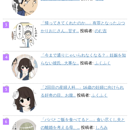
「帰ってきてくれたのか…」有罪となったぶつ
かりおじさん…甘す...
投稿者:
のむ吉
「今まで通りじゃいられなくなる？」妊娠を知
らない彼氏…大事な...
投稿者:
ふくふく
「2回目の産婦人科…」16歳の妊婦に向けられ
る好奇の目。お腹...
投稿者:
ふくふく
「パパとご飯を食べてると…」食い尽くし夫と
の離婚を考える母、...
投稿者:
しろみ