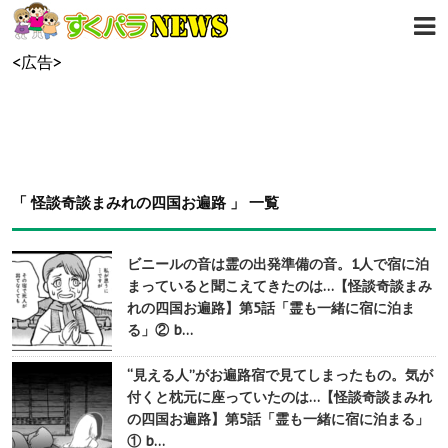
<広告>
「 怪談奇談まみれの四国お遍路 」 一覧
ビニールの音は霊の出発準備の音。1人で宿に泊
まっていると聞こえてきたのは…【怪談奇談まみ
れの四国お遍路】第5話「霊も一緒に宿に泊ま
る」② b…
“見える人”がお遍路宿で見てしまったもの。気が
付くと枕元に座っていたのは…【怪談奇談まみれ
の四国お遍路】第5話「霊も一緒に宿に泊まる」
① b…