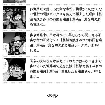
お遍路道で起こった変な事件。携帯がつながらな
い場所の電話ボックスをあえて撤去した理由【怪
談奇談まみれの四国お遍路】第4話「変な噂のあ
る電話ボ…
歩き遍路中に日が暮れて…草むらから聞こえる不
審な音の正体は？！【怪談奇談まみれの四国お遍
路】第4話「変な噂のある電話ボックス」① by
しま…
民宿の女将さんが教えてくれたのは…さっきまで
歩いていた遍路道で起きた話【怪談奇談まみれの
四国お遍路】第3話「自殺したお遍路さん」by し
また…
<広告>