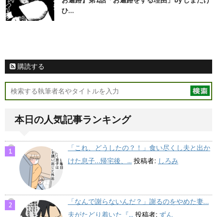
お遍路】第1話「お遍路をする理由」by しまたけ
ひ…
購読する
本日の人気記事ランキング
「これ、どうしたの？！」食い尽くし夫と出か
けた息子…帰宅後、...
投稿者:
しろみ
「なんで謝らないんだ？」謝るのをやめた妻…
夫がたどり着いた『...
投稿者:
ずん