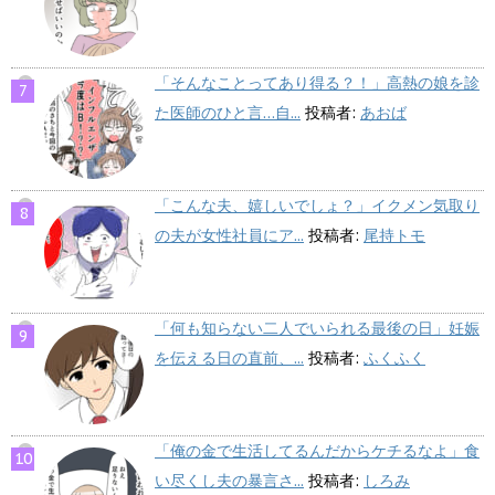
「そんなことってあり得る？！」高熱の娘を診
た医師のひと言…自...
投稿者:
あおば
「こんな夫、嬉しいでしょ？」イクメン気取り
の夫が女性社員にア...
投稿者:
尾持トモ
「何も知らない二人でいられる最後の日」妊娠
を伝える日の直前、...
投稿者:
ふくふく
「俺の金で生活してるんだからケチるなよ」食
い尽くし夫の暴言さ...
投稿者:
しろみ