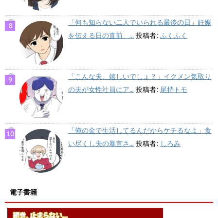
「何も知らない二人でいられる最後の日」妊娠
を伝える日の直前、...
投稿者:
ふくふく
「こんな夫、嬉しいでしょ？」イクメン気取り
の夫が女性社員にア...
投稿者:
尾持トモ
「俺の金で生活してるんだからケチるなよ」食
い尽くし夫の暴言さ...
投稿者:
しろみ
電子書籍