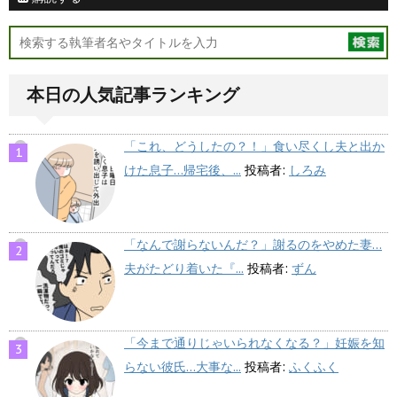
本日の人気記事ランキング
「これ、どうしたの？！」食い尽くし夫と出か
けた息子…帰宅後、...
投稿者:
しろみ
「なんで謝らないんだ？」謝るのをやめた妻…
夫がたどり着いた『...
投稿者:
ずん
「今まで通りじゃいられなくなる？」妊娠を知
らない彼氏…大事な...
投稿者:
ふくふく