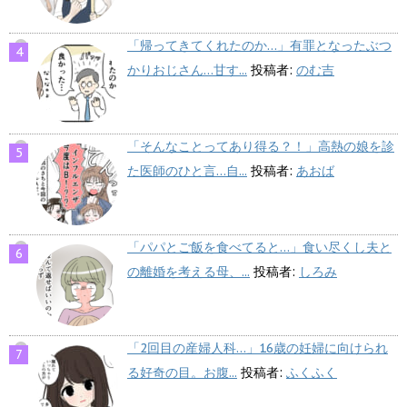
「帰ってきてくれたのか…」有罪となったぶつ
かりおじさん…甘す...
投稿者:
のむ吉
「そんなことってあり得る？！」高熱の娘を診
た医師のひと言…自...
投稿者:
あおば
「パパとご飯を食べてると…」食い尽くし夫と
の離婚を考える母、...
投稿者:
しろみ
「2回目の産婦人科…」16歳の妊婦に向けられ
る好奇の目。お腹...
投稿者:
ふくふく