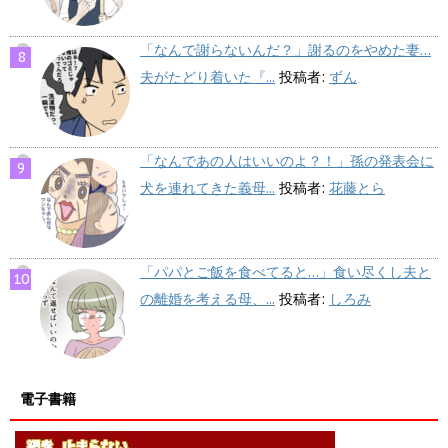
「なんで謝らないんだ？」謝るのをやめた妻…
夫がたどり着いた『...
投稿者:
ずん
「なんであの人はいいのよ？！」孫の発表会に
犬を連れてきた義母...
投稿者:
花藤とら
「パパとご飯を食べてると…」食い尽くし夫と
の離婚を考える母、...
投稿者:
しろみ
電子書籍