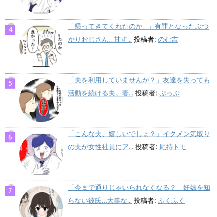
「帰ってきてくれたのか…」有罪となったぶつ
かりおじさん…甘す...
投稿者:
のむ吉
「夫を利用していませんか？」友達を失っても
活動を続ける夫。妻...
投稿者:
ぷっぷ
「こんな夫、嬉しいでしょ？」イクメン気取り
の夫が女性社員にア...
投稿者:
尾持トモ
「今まで通りじゃいられなくなる？」妊娠を知
らない彼氏…大事な...
投稿者:
ふくふく