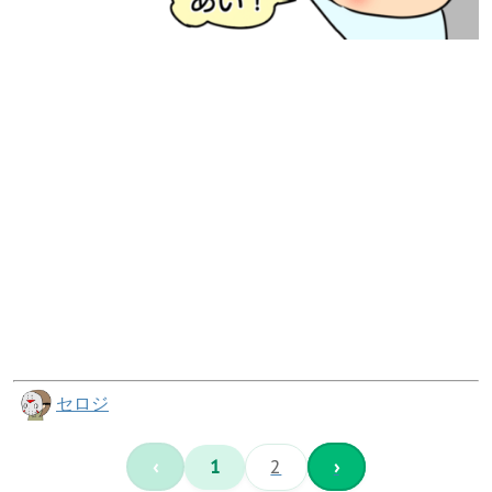
セロジ
‹
1
2
›