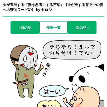
夫が連発する『妻を悪者にする言葉』【夫が発する育児中の妻
への禁句ワード⑦】 by セロジ
‹ 前の話
作家一覧
次の話 ›