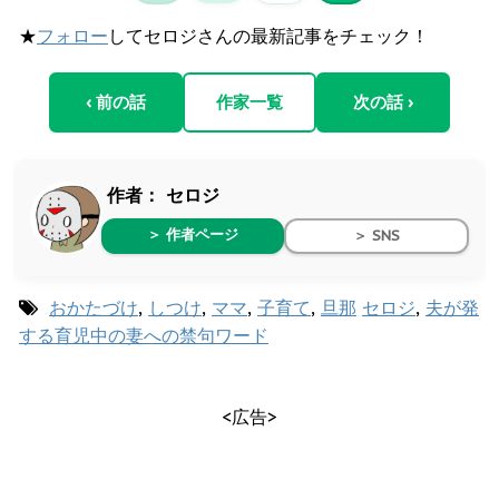
★
フォロー
してセロジさんの最新記事をチェック！
‹ 前の話
作家一覧
次の話 ›
作者：
セロジ
＞ 作者ページ
＞ SNS
おかたづけ
,
しつけ
,
ママ
,
子育て
,
旦那
セロジ
,
夫が発
する育児中の妻への禁句ワード
<広告>