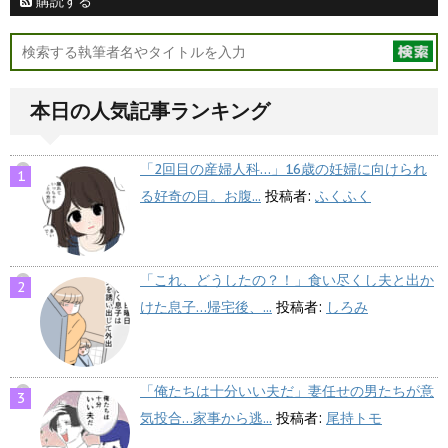
購読する
本日の人気記事ランキング
「2回目の産婦人科…」16歳の妊婦に向けられ
る好奇の目。お腹...
投稿者:
ふくふく
「これ、どうしたの？！」食い尽くし夫と出か
けた息子…帰宅後、...
投稿者:
しろみ
「俺たちは十分いい夫だ」妻任せの男たちが意
気投合…家事から逃...
投稿者:
尾持トモ