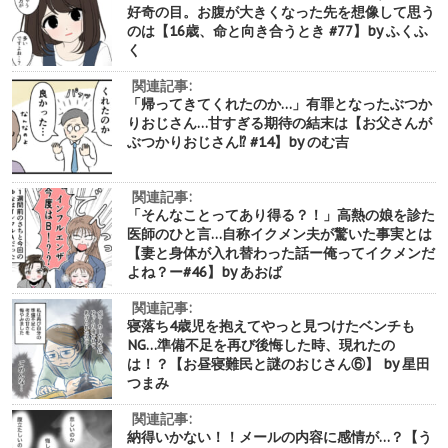
好奇の目。お腹が大きくなった先を想像して思う
のは【16歳、命と向き合うとき #77】by ふくふ
く
関連記事:
「帰ってきてくれたのか…」有罪となったぶつか
りおじさん…甘すぎる期待の結末は【お父さんが
ぶつかりおじさん⁉︎ #14】by のむ吉
関連記事:
「そんなことってあり得る？！」高熱の娘を診た
医師のひと言…自称イクメン夫が驚いた事実とは
【妻と身体が入れ替わった話ー俺ってイクメンだ
よね？ー#46】by あおば
関連記事:
寝落ち4歳児を抱えてやっと見つけたベンチも
NG…準備不足を再び後悔した時、現れたの
は！？【お昼寝難民と謎のおじさん⑥】 by 星田
つまみ
関連記事:
納得いかない！！メールの内容に感情が…？【う