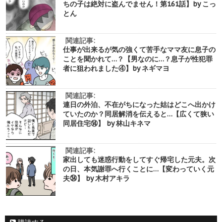
ちの子は絶対に盗んでません！第161話】by こっ
とん
関連記事:
仕事が出来るが気の強くて苦手なママ友に息子の
ことを聞かれて…？【男なのに…？息子が性犯罪
者に狙われました④】by ネギマヨ
関連記事:
連日の外泊、不在がちになった姑はどこへ出かけ
ていたのか？同居解消を伝えると…【広くて狭い
同居住宅⑭】 by 林山キネマ
関連記事:
家出しても迷惑行動をしてすぐ帰宅した元夫。次
の日、本気謝罪へ行くことに…【変わっていく元
夫㉞】 by 木村アキラ