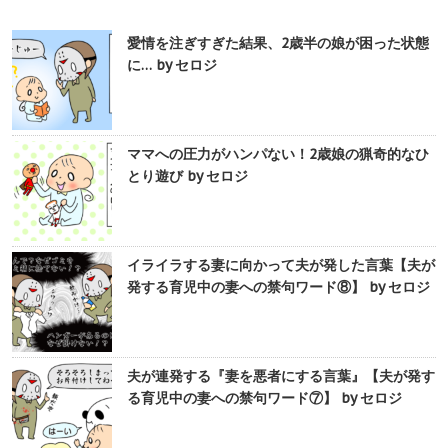
愛情を注ぎすぎた結果、2歳半の娘が困った状態
に… by セロジ
ママへの圧力がハンパない！2歳娘の猟奇的なひ
とり遊び by セロジ
イライラする妻に向かって夫が発した言葉【夫が
発する育児中の妻への禁句ワード⑧】 by セロジ
夫が連発する『妻を悪者にする言葉』【夫が発す
る育児中の妻への禁句ワード⑦】 by セロジ