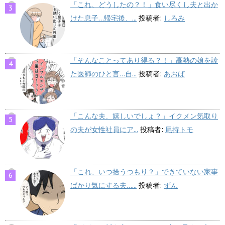
「これ、どうしたの？！」食い尽くし夫と出か
けた息子…帰宅後、...
投稿者:
しろみ
「そんなことってあり得る？！」高熱の娘を診
た医師のひと言…自...
投稿者:
あおば
「こんな夫、嬉しいでしょ？」イクメン気取り
の夫が女性社員にア...
投稿者:
尾持トモ
「これ、いつ拾うつもり？」できていない家事
ばかり気にする夫…...
投稿者:
ずん