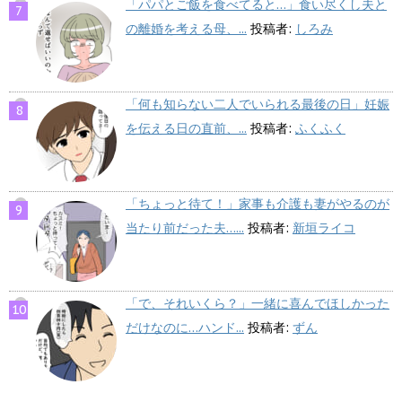
「パパとご飯を食べてると…」食い尽くし夫と
の離婚を考える母、...
投稿者:
しろみ
「何も知らない二人でいられる最後の日」妊娠
を伝える日の直前、...
投稿者:
ふくふく
「ちょっと待て！」家事も介護も妻がやるのが
当たり前だった夫…...
投稿者:
新垣ライコ
「で、それいくら？」一緒に喜んでほしかった
だけなのに…ハンド...
投稿者:
ずん