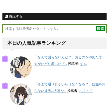
購読する
本日の人気記事ランキング
「なんで謝らないんだ？」謝るのをやめた妻…
夫がたどり着いた『...
投稿者:
ずん
「今まで通りじゃいられなくなる？」妊娠を知
らない彼氏…大事な...
投稿者:
ふくふく