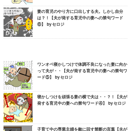
妻の育児のやり方に口出しする夫。しかし自分
は？！【夫が発する育児中の妻への禁句ワード
⑥】 by セロジ
ワンオペ寝かしつけで体調不良になった妻に向か
って夫が・・【夫が発する育児中の妻への禁句ワ
ード⑤】 by セロジ
寝かしつけを頑張る妻の横で夫は・・？！【夫が
発する育児中の妻への禁句ワード④】 by セロジ
子育て中の専業主婦を敵に回す禁断の言葉【夫が