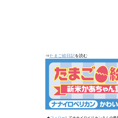
⇒
たまご絵日記
を読む
★
フォロー
してナナイロペリカンさんの最