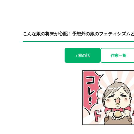
こんな娘の将来が心配！予想外の娘のフェティシズム
‹ 前の話
作家一覧