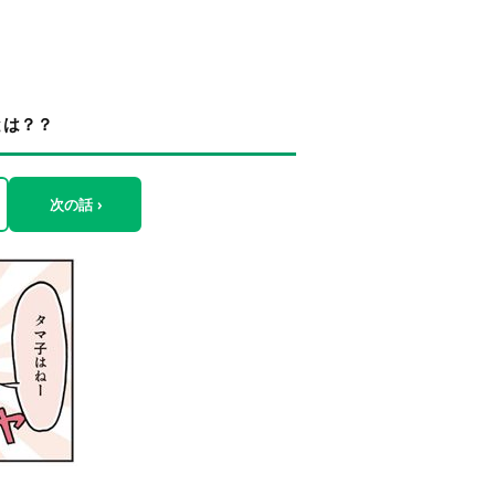
とは？？
次の話 ›