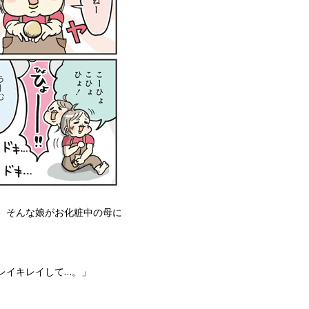
。そんな娘がお化粧中の母に
レイキレイして…。」