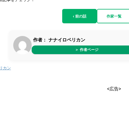
‹ 前の話
作家一覧
作者：
ナナイロペリカン
＞ 作者ページ
リカン
<広告>