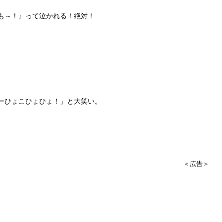
も～！』って泣かれる！絶対！
ーひょこひょひょ！」と大笑い。
＜広告＞