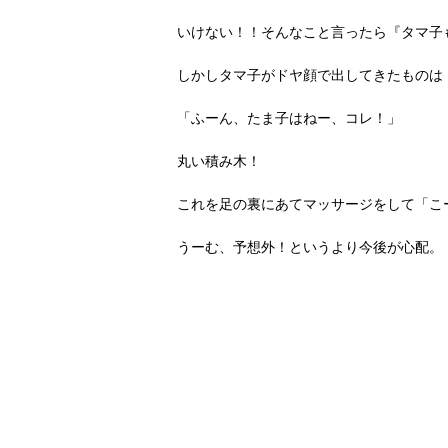
いけない！！そんなこと言ったら『タマ子
しかしタマ子がドヤ顔で出してきたものは
「ふーん、たま子はねー、コレ！」
丸い積み木！
これを足の裏にあてマッサージをして「こ
うーむ、予想外！というより今後が心配。