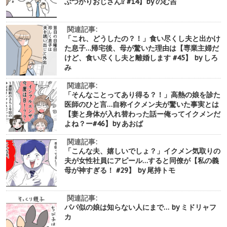
ぶつかりおじさん⁉︎ #14】by のむ吉
関連記事:
「これ、どうしたの？！」食い尽くし夫と出かけ
た息子…帰宅後、母が驚いた理由は【専業主婦だ
けど、食い尽くし夫と離婚します #45】 by しろ
み
関連記事:
「そんなことってあり得る？！」高熱の娘を診た
医師のひと言…自称イクメン夫が驚いた事実とは
【妻と身体が入れ替わった話ー俺ってイクメンだ
よね？ー#46】by あおば
関連記事:
「こんな夫、嬉しいでしょ？」イクメン気取りの
夫が女性社員にアピール…すると同僚が【私の義
母が神すぎる！ #29】 by 尾持トモ
関連記事:
パパ似の娘は知らない人にまで… by ミドリャフ
カ