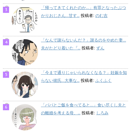
「帰ってきてくれたのか…」有罪となったぶつ
かりおじさん…甘す...
投稿者:
のむ吉
「なんで謝らないんだ？」謝るのをやめた妻…
夫がたどり着いた『...
投稿者:
ずん
「今まで通りじゃいられなくなる？」妊娠を知
らない彼氏…大事な...
投稿者:
ふくふく
「パパとご飯を食べてると…」食い尽くし夫と
の離婚を考える母、...
投稿者:
しろみ