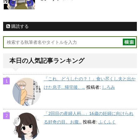
購読する
本日の人気記事ランキング
「これ、どうしたの？！」食い尽くし夫と出か
けた息子…帰宅後、...
投稿者:
しろみ
「2回目の産婦人科…」16歳の妊婦に向けられ
る好奇の目。お腹...
投稿者:
ふくふく