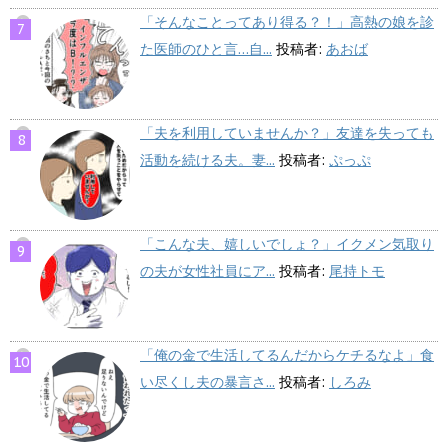
「そんなことってあり得る？！」高熱の娘を診
た医師のひと言…自...
投稿者:
あおば
「夫を利用していませんか？」友達を失っても
活動を続ける夫。妻...
投稿者:
ぷっぷ
「こんな夫、嬉しいでしょ？」イクメン気取り
の夫が女性社員にア...
投稿者:
尾持トモ
「俺の金で生活してるんだからケチるなよ」食
い尽くし夫の暴言さ...
投稿者:
しろみ