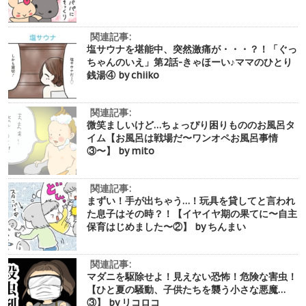
関連記事:
塩サウナを堪能中、突然激痛が・・・？！「ぐっ
ちゃんのいえ」第2話-きゃほーい♪ママのひとり
銭湯④ by chiiko
関連記事:
微笑ましいけど…ちょっぴり困りもののお風呂タ
イム【お風呂は戦場だ〜ワンオペお風呂事情
③〜】 by mito
関連記事:
まずい！手が出ちゃう…！玩具を貸してと言われ
た息子はその時？！【イヤイヤ期の果てに〜自主
保育はじめました〜②】 by ちんまい
関連記事:
マダニを駆除せよ！見えない恐怖！危険な害虫！
【ひと夏の騒動、子供たちを襲う小さな悪魔…
③】 by リコロコ