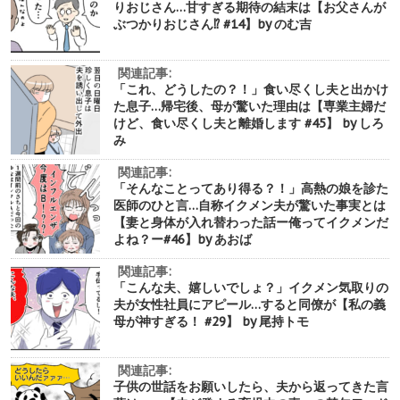
りおじさん…甘すぎる期待の結末は【お父さんが
ぶつかりおじさん⁉︎ #14】by のむ吉
関連記事:
「これ、どうしたの？！」食い尽くし夫と出かけ
た息子…帰宅後、母が驚いた理由は【専業主婦だ
けど、食い尽くし夫と離婚します #45】 by しろ
み
関連記事:
「そんなことってあり得る？！」高熱の娘を診た
医師のひと言…自称イクメン夫が驚いた事実とは
【妻と身体が入れ替わった話ー俺ってイクメンだ
よね？ー#46】by あおば
関連記事:
「こんな夫、嬉しいでしょ？」イクメン気取りの
夫が女性社員にアピール…すると同僚が【私の義
母が神すぎる！ #29】 by 尾持トモ
関連記事:
子供の世話をお願いしたら、夫から返ってきた言