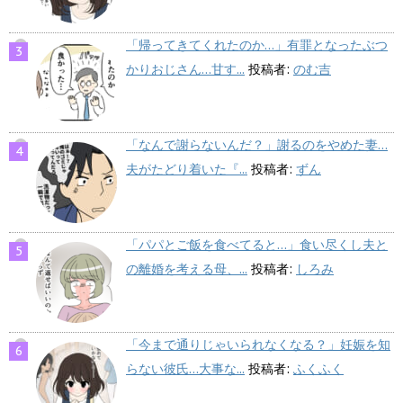
「帰ってきてくれたのか…」有罪となったぶつ
かりおじさん…甘す...
投稿者:
のむ吉
「なんで謝らないんだ？」謝るのをやめた妻…
夫がたどり着いた『...
投稿者:
ずん
「パパとご飯を食べてると…」食い尽くし夫と
の離婚を考える母、...
投稿者:
しろみ
「今まで通りじゃいられなくなる？」妊娠を知
らない彼氏…大事な...
投稿者:
ふくふく