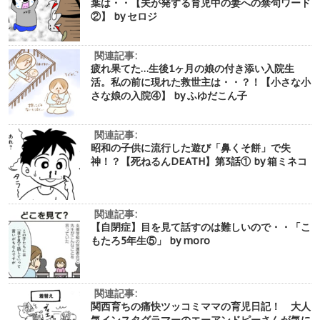
葉は・・【夫が発する育児中の妻への禁句ワード
②】 by セロジ
関連記事:
疲れ果てた…生後1ヶ月の娘の付き添い入院生
活。私の前に現れた救世主は・・？！【小さな小
さな娘の入院④】 by ふゆだこん子
関連記事:
昭和の子供に流行した遊び「鼻くそ餅」で失
神！？【死ねるんDEATH】第3話① by 箱ミネコ
関連記事:
【自閉症】目を見て話すのは難しいので・・「こ
もたろ5年生⑤」 by moro
関連記事:
関西育ちの痛快ツッコミママの育児日記！ 大人