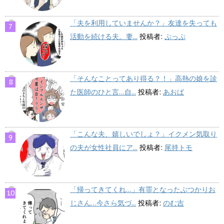
「夫を利用していませんか？」友達を失っても
活動を続ける夫。妻...
投稿者:
ぷっぷ
「そんなことってあり得る？！」高熱の娘を診
た医師のひと言…自...
投稿者:
あおば
「こんな夫、嬉しいでしょ？」イクメン気取り
の夫が女性社員にア...
投稿者:
尾持トモ
「帰ってきてくれ…」有罪となったぶつかりお
じさん…今さら気づ...
投稿者:
のむ吉