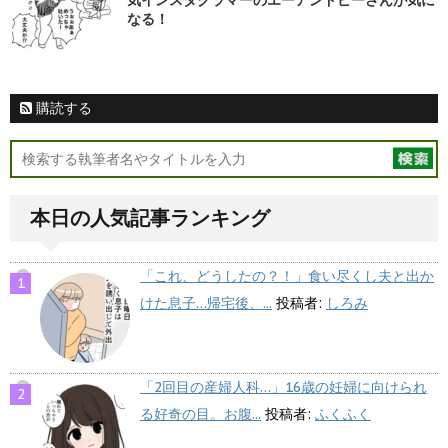
気インスタグラマーのエーアンドピーさんが気に
なる！
購読する
本日の人気記事ランキング
「これ、どうしたの？！」食い尽くし夫と出か
けた息子…帰宅後、...
投稿者:
しろみ
「2回目の産婦人科…」16歳の妊婦に向けられ
る好奇の目。お腹...
投稿者:
ふくふく