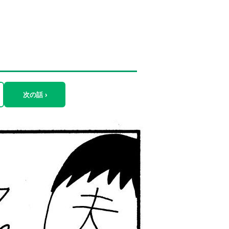
次の話 ›