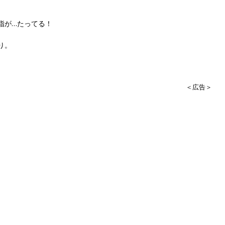
指が…たってる！
り。
＜広告＞