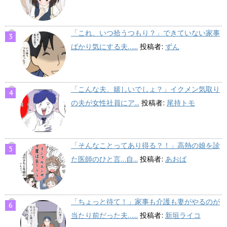
「これ、いつ拾うつもり？」できていない家事
ばかり気にする夫…...
投稿者:
ずん
「こんな夫、嬉しいでしょ？」イクメン気取り
の夫が女性社員にア...
投稿者:
尾持トモ
「そんなことってあり得る？！」高熱の娘を診
た医師のひと言…自...
投稿者:
あおば
「ちょっと待て！」家事も介護も妻がやるのが
当たり前だった夫…...
投稿者:
新垣ライコ