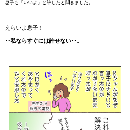
息子も「いいよ」と許したと聞きました。
えらいよ息子！
‥私ならすぐには許せない‥。