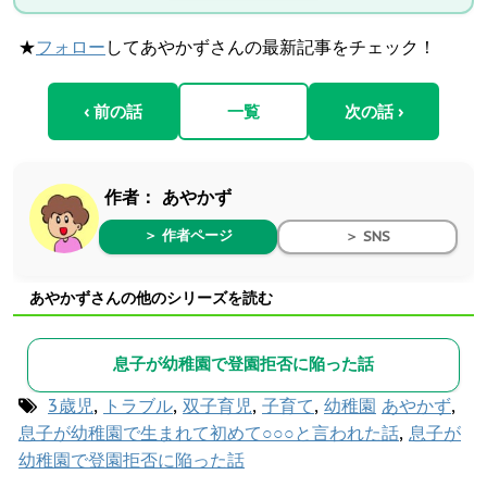
★
フォロー
してあやかずさんの最新記事をチェック！
‹ 前の話
一覧
次の話 ›
作者：
あやかず
＞ 作者ページ
＞ SNS
あやかずさんの他のシリーズを読む
息子が幼稚園で登園拒否に陥った話
3歳児
,
トラブル
,
双子育児
,
子育て
,
幼稚園
あやかず
,
息子が幼稚園で生まれて初めて○○○と言われた話
,
息子が
幼稚園で登園拒否に陥った話