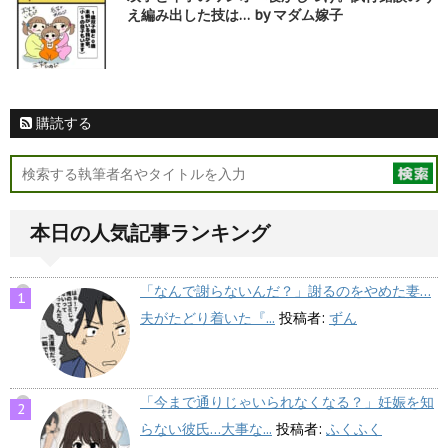
え編み出した技は… by マダム嫁子
購読する
本日の人気記事ランキング
「なんで謝らないんだ？」謝るのをやめた妻…
夫がたどり着いた『...
投稿者:
ずん
「今まで通りじゃいられなくなる？」妊娠を知
らない彼氏…大事な...
投稿者:
ふくふく