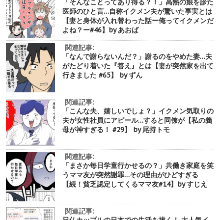
「そんなことってあり得る？！」高熱の娘を診た
医師のひと言…自称イクメン夫が驚いた事実とは
【妻と身体が入れ替わった話ー俺ってイクメンだ
よね？ー#46】by あおば
関連記事:
「なんで謝らないんだ？」謝るのをやめた妻…夫
がたどり着いた『答え』とは【妻が突然家を出て
行きました #65】 by ずん
関連記事:
「こんな夫、嬉しいでしょ？」イクメン気取りの
夫が女性社員にアピール…すると同僚が【私の義
母が神すぎる！ #29】 by 尾持トモ
関連記事:
「まさか毎日学童行かせるの？」共働き家庭を笑
うママ友が突然謝罪…その理由がひどすぎる
【続！貧乏認定してくるママ友#14】by すじえ
関連記事: