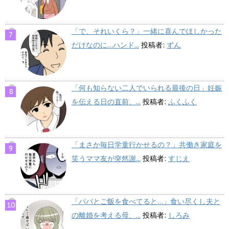
「で、それいくら？」一緒に喜んでほしかった
だけなのに…ハンド...
投稿者:
ずん
「何も知らない二人でいられる最後の日」妊娠
を伝える日の直前、...
投稿者:
ふくふく
「まさか毎日学童行かせるの？」共働き家庭を
笑うママ友が突然謝...
投稿者:
すじえ
「パパとご飯を食べてると…」食い尽くし夫と
の離婚を考える母、...
投稿者:
しろみ