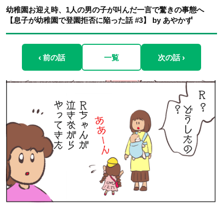
幼稚園お迎え時、1人の男の子が叫んだ一言で驚きの事態へ
【息子が幼稚園で登園拒否に陥った話 #3】 by あやかず
‹ 前の話
一覧
次の話 ›