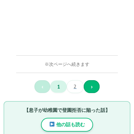
※次ページへ続きます
‹
1
2
›
【息子が幼稚園で登園拒否に陥った話】
他の話も読む