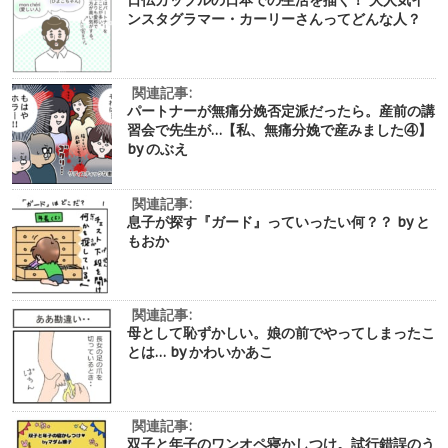
日仏カップルの日本での生活を描く！ 大人気イ
ンスタグラマー・カーリーさんってどんな人？
関連記事:
パートナーが無痛分娩否定派だったら。産前の講
習会で先生が…【私、無痛分娩で産みました④】
by のぶえ
関連記事:
息子が探す『ガード』っていったい何？？ by と
もおか
関連記事:
母として恥ずかしい。娘の前でやってしまったこ
とは… by かわいかあこ
関連記事:
双子と年子のワンオペ寝かしつけ。試行錯誤のう