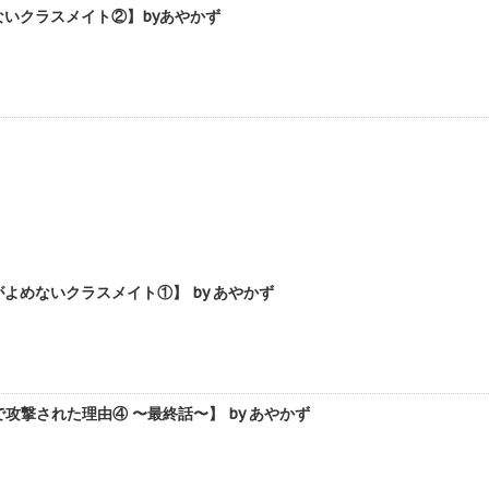
いクラスメイト②】byあやかず
めないクラスメイト①】 by あやかず
撃された理由④ 〜最終話〜】 by あやかず