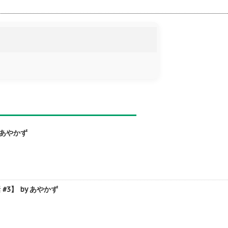
 あやかず
】 by あやかず