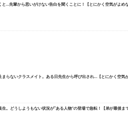
くと…先輩から思いがけない告白を聞くことに！【とにかく空気がよめな
止まらないクラスメイト。ある日先生から呼び出され…【とにかく空気がよ
生。どうしようもない状況が“ある人物”の登場で急転！【弟が最後まで攻