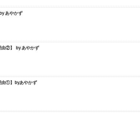
y あやかず
②】 by あやかず
由①】byあやかず