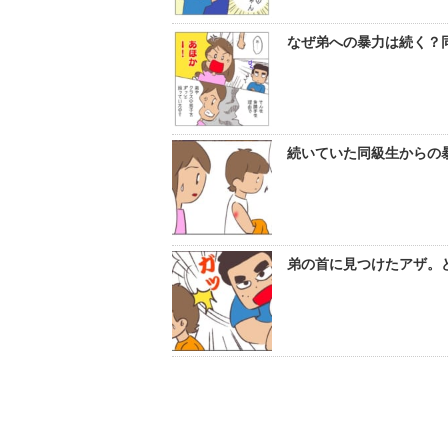
なぜ弟への暴力は続く？同
続いていた同級生からの暴
弟の首に見つけたアザ。