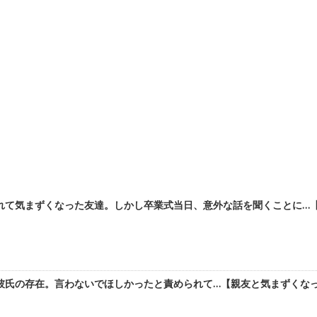
れて気まずくなった友達。しかし卒業式当日、意外な話を聞くことに…【親
氏の存在。言わないでほしかったと責められて…【親友と気まずくなって