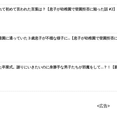
て初めて言われた言葉は？【息子が幼稚園で登園拒否に陥った話 #2】b
園に通っていた３歳息子が不穏な様子に...【息子が幼稚園で登園拒否に陥っ
た卒業式。謝りにいきたいのに身勝手な男子たちが邪魔をして…？！【親友
<広告>