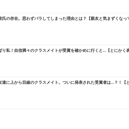
彼氏の存在。思わずバラしてしまった理由とは？【親友と気まずくなってし
ぱり私！自信満々のクラスメイトが受賞を確かめに行くと…【とにかく表彰
友達に上から目線のクラスメイト。ついに発表された受賞者は…？！【とに