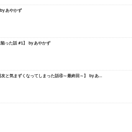
y あやかず
た話 #1】 by あやかず
と気まずくなってしまった話④～最終回～】 by あ…