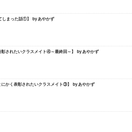
まった話①】 by あやかず
されたいクラスメイト④～最終回～】 by あやかず
かく表彰されたいクラスメイト③】 by あやかず