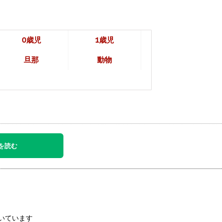
0歳児
1歳児
旦那
動物
を読む
いています