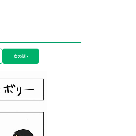
次の話 ›