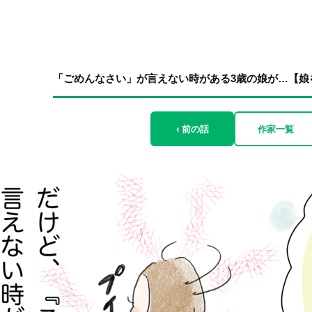
「ごめんなさい」が言えない時がある3歳の娘が…【娘を怒
‹ 前の話
作家一覧