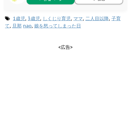
1歳児
,
3歳児
,
しくじり育児
,
ママ
,
二人目以降
,
子育
て
,
旦那
nao
,
娘を怒ってしまった日
<広告>