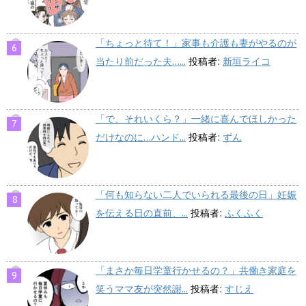
「ちょっと待て！」家事も介護も妻がやるのが
当たり前だった夫…...
投稿者:
新垣ライコ
「で、それいくら？」一緒に喜んでほしかった
だけなのに…ハンド...
投稿者:
ずん
「何も知らない二人でいられる最後の日」妊娠
を伝える日の直前、...
投稿者:
ふくふく
「まさか毎日学童行かせるの？」共働き家庭を
笑うママ友が突然謝...
投稿者:
すじえ