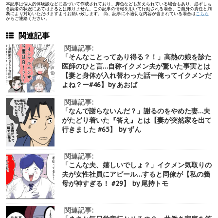
本記事は個人的体験談などに基づいて作成されており、脚色なども加えられている場合もあり、必ずしも
各読者の状況にあてはまるとは限りません。この記事の情報を用いて行動される場合、ご自身の責任と判
断により対応いただけますようお願い致します。 尚、記事に不適切な内容が含まれている場合は
こちら
からご連絡ください。
関連記事
関連記事:
「そんなことってあり得る？！」高熱の娘を診た
医師のひと言…自称イクメン夫が驚いた事実とは
【妻と身体が入れ替わった話ー俺ってイクメンだ
よね？ー#46】by あおば
関連記事:
「なんで謝らないんだ？」謝るのをやめた妻…夫
がたどり着いた『答え』とは【妻が突然家を出て
行きました #65】 by ずん
関連記事:
「こんな夫、嬉しいでしょ？」イクメン気取りの
夫が女性社員にアピール…すると同僚が【私の義
母が神すぎる！ #29】 by 尾持トモ
関連記事: