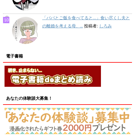
「パパとご飯を食べてると…」食い尽くし夫と
の離婚を考える母、...
投稿者:
しろみ
電子書籍
あなたの体験談大募集！