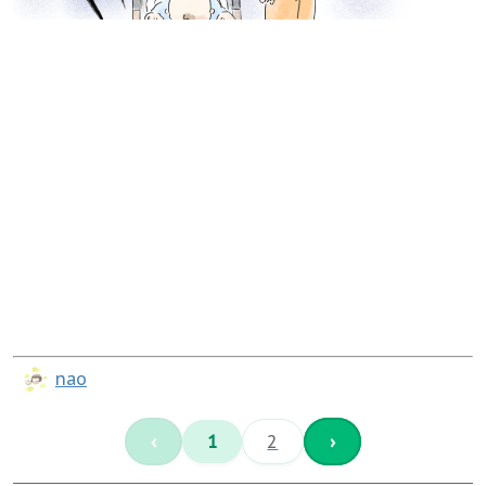
nao
‹
1
2
›