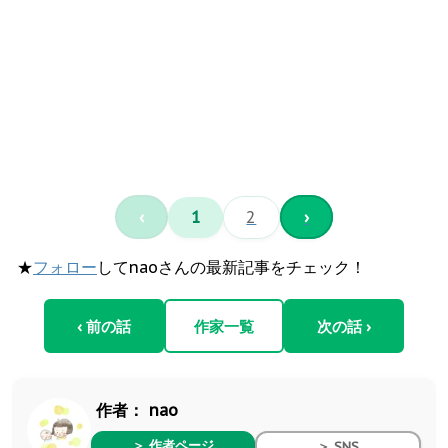
‹
1
2
›
★
フォロー
してnaoさんの最新記事をチェック！
‹ 前の話
作家一覧
次の話 ›
作者：
nao
＞ 作者ページ
＞ SNS