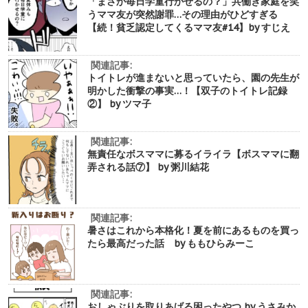
「まさか毎日学童行かせるの？」共働き家庭を笑
うママ友が突然謝罪…その理由がひどすぎる
【続！貧乏認定してくるママ友#14】by すじえ
関連記事:
トイトレが進まないと思っていたら、園の先生が
明かした衝撃の事実…！【双子のトイトレ記録
②】 by ツマ子
関連記事:
無責任なボスママに募るイライラ【ボスママに翻
弄される話⑦】 by 粥川結花
関連記事:
暑さはこれから本格化！夏を前にあるものを買っ
たら最高だった話 by ももひらみーこ
関連記事:
おしゃぶりを取りあげる困ったやつ by うさみか