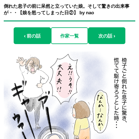
倒れた息子の前に呆然と立っていた娘。そして驚きの出来事
が・・【娘を怒ってしまった日②】 by nao
‹ 前の話
作家一覧
次の話 ›