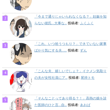
「今まで通りじゃいられなくなる？」妊娠を知
らない彼氏…大事な...
投稿者:
ふくふく
「これ、いつ拾うつもり？」できていない家事
ばかり気にする夫…...
投稿者:
ずん
「こんな夫、嬉しいでしょ？」イクメン気取り
の夫が女性社員にア...
投稿者:
尾持トモ
「そんなことってあり得る？！」高熱の娘を診
た医師のひと言…自...
投稿者:
あおば