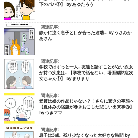
下のパパ①】 by あゆたろう
関連記事:
静かに泣く息子と目が合った途端… by うさみか
あさん
関連記事:
学校ではずっと一人…友達と話すことがない次女
が持つ疾患は…【学校で話せない、場面緘黙症次
女ちゃん①】 by まりまり
関連記事:
受賞は娘の作品じゃない？！さらに驚きの事態へ
【夏休みの宿題が巻きおこした悲しい出来事③】
by つきママ
関連記事:
息子は5歳。残り少なくなった大好きな時間 by