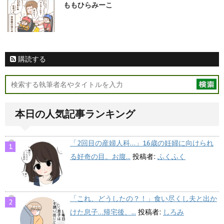
ももひらみーこ
購読する
本日の人気記事ランキング
「2回目の産婦人科…」16歳の妊婦に向けられ
る好奇の目。お腹...
投稿者:
ふくふく
「これ、どうしたの？！」食い尽くし夫と出か
けた息子…帰宅後、...
投稿者:
しろみ