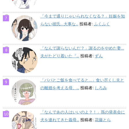
「今まで通りじゃいられなくなる？」妊娠を知
らない彼氏…大事な...
投稿者:
ふくふく
「なんで謝らないんだ？」謝るのをやめた妻…
夫がたどり着いた『...
投稿者:
ずん
「パパとご飯を食べてると…」食い尽くし夫と
の離婚を考える母、...
投稿者:
しろみ
「なんであの人はいいのよ？！」孫の発表会に
犬を連れてきた義母...
投稿者:
花藤とら