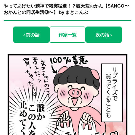
やってあげたい精神で猪突猛進！？破天荒おかん【SANGO〜
おかんとの同居生活⑧〜】 by まきこんぶ
‹ 前の話
作家一覧
次の話 ›