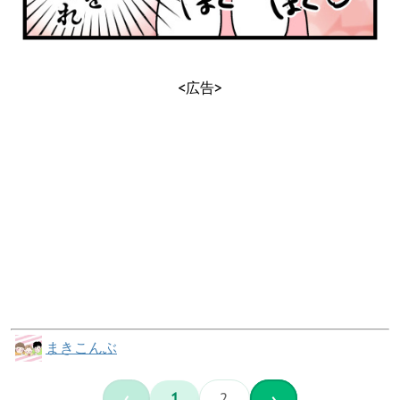
<広告>
まきこんぶ
‹
1
2
›