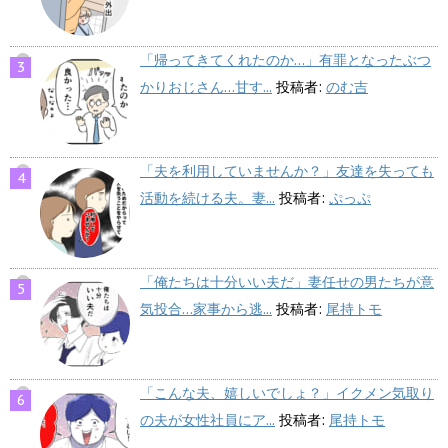
「帰ってきてくれたのか…」有罪となったぶつ
かりおじさん…甘す...
投稿者:
のむ吉
「夫を利用していませんか？」友達を失っても
活動を続ける夫。妻...
投稿者:
ぷっぷ
「俺たちは十分いい夫だ」妻任せの男たちが意
気投合…家事から逃...
投稿者:
尾持トモ
「こんな夫、嬉しいでしょ？」イクメン気取り
の夫が女性社員にア...
投稿者:
尾持トモ