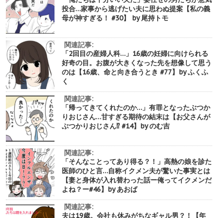
投合…家事から逃げたい夫に思わぬ提案【私の義
母が神すぎる！ #30】 by 尾持トモ
関連記事:
「2回目の産婦人科…」16歳の妊婦に向けられる
好奇の目。お腹が大きくなった先を想像して思う
のは【16歳、命と向き合うとき #77】by ふくふ
く
関連記事:
「帰ってきてくれたのか…」有罪となったぶつか
りおじさん…甘すぎる期待の結末は【お父さんが
ぶつかりおじさん⁉︎ #14】by のむ吉
関連記事:
「そんなことってあり得る？！」高熱の娘を診た
医師のひと言…自称イクメン夫が驚いた事実とは
【妻と身体が入れ替わった話ー俺ってイクメンだ
よね？ー#46】by あおば
関連記事:
夫は19歳。会社も休みがちなギャル男？！【年