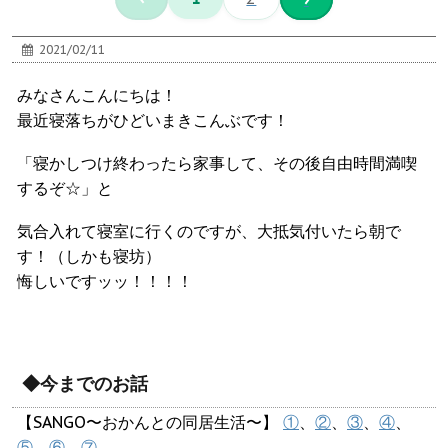
2021/02/11
みなさんこんにちは！
最近寝落ちがひどいまきこんぶです！
「寝かしつけ終わったら家事して、その後自由時間満喫
するぞ☆」と
気合入れて寝室に行くのですが、大抵気付いたら朝で
す！（しかも寝坊）
悔しいですッッ！！！！
◆今までのお話
【SANGO〜おかんとの同居生活〜】
①
、
②
、
③
、
④
、
⑤
、
⑥
、
⑦