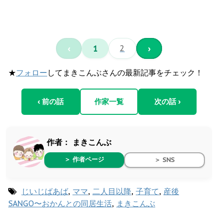
‹
1
2
›
★
フォロー
してまきこんぶさんの最新記事をチェック！
‹ 前の話
作家一覧
次の話 ›
作者：
まきこんぶ
＞ 作者ページ
＞ SNS
じいじばあば
,
ママ
,
二人目以降
,
子育て
,
産後
SANGO〜おかんとの同居生活
,
まきこんぶ