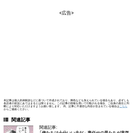
<広告>
本記事は個人的体験談などに基づいて作成されており、脚色なども加えられている場合もあり、必ずしも
各読者の状況にあてはまるとは限りません。この記事の情報を用いて行動される場合、ご自身の責任と判
断により対応いただけますようお願い致します。 尚、記事に不適切な内容が含まれている場合は
こちら
からご連絡ください。
関連記事
関連記事:
「俺たちは十分いい夫だ」妻任せの男たちが意気