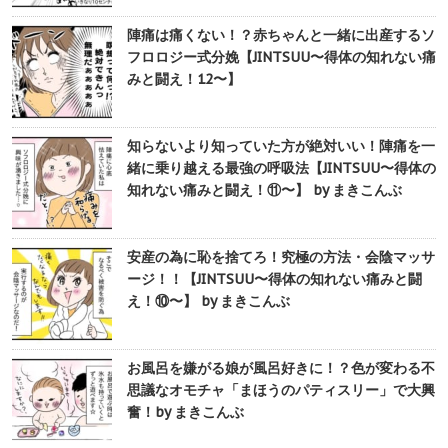
陣痛は痛くない！？赤ちゃんと一緒に出産するソ
フロロジー式分娩【JINTSUU〜得体の知れない痛
みと闘え！12〜】
知らないより知っていた方が絶対いい！陣痛を一
緒に乗り越える最強の呼吸法【JINTSUU〜得体の
知れない痛みと闘え！⑪〜】 by まきこんぶ
安産の為に恥を捨てろ！究極の方法・会陰マッサ
ージ！！【JINTSUU〜得体の知れない痛みと闘
え！⑩〜】 by まきこんぶ
お風呂を嫌がる娘が風呂好きに！？色が変わる不
思議なオモチャ「まほうのパティスリー」で大興
奮！by まきこんぶ