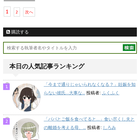
1
2
次へ
購読する
本日の人気記事ランキング
「今まで通りじゃいられなくなる？」妊娠を知
らない彼氏…大事な...
投稿者:
ふくふく
「パパとご飯を食べてると…」食い尽くし夫と
の離婚を考える母、...
投稿者:
しろみ