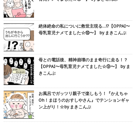
絶体絶命の私についに救世主現る…!?【OPPAI〜
母乳育児ナメてました☆⑩〜】 by まきこんぶ
母との電話後、精神崩壊のまま奇行に走る！？
【OPPAI〜母乳育児ナメてました☆⑨〜】 by ま
きこんぶ
お風呂でガッツリ親子で楽しもう！『かえちゃ
Oh！まほうのおすしやさん』でテンションギャ
ン上がり！☆by まきこんぶ