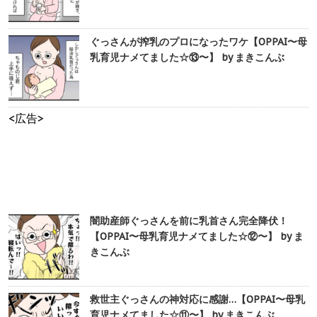
ぐっさんが搾乳のプロになったワケ【OPPAI〜母
乳育児ナメてました☆⑬〜】 by まきこんぶ
<広告>
闇助産師ぐっさんを前に乳首さん完全降伏！
【OPPAI〜母乳育児ナメてました☆⑫〜】 by ま
きこんぶ
救世主ぐっさんの神対応に感謝…【OPPAI〜母乳
育児ナメてました☆⑪〜】 by まきこんぶ