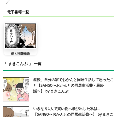
／
電子書籍一覧
便と格闘物語
「 まきこんぶ 」 一覧
産後、自分の家でおかんと同居生活して思ったこ
と【SANGO〜おかんとの同居生活⑪・最終
話〜】 by まきこんぶ
いきなり1人で買い物へ飛び出した私は…
【SANGO〜おかんとの同居生活⑩〜】 by まきこ