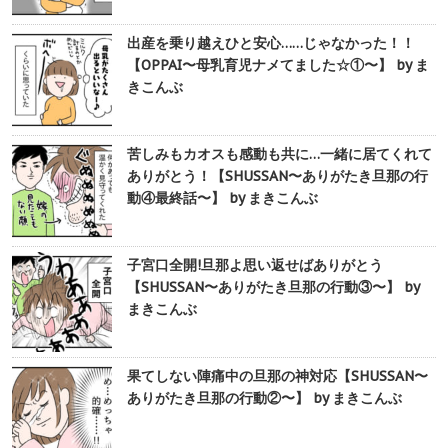
出産を乗り越えひと安心……じゃなかった！！
【OPPAI〜母乳育児ナメてました☆①〜】 by ま
きこんぶ
苦しみもカオスも感動も共に…一緒に居てくれて
ありがとう！【SHUSSAN〜ありがたき旦那の行
動④最終話〜】 by まきこんぶ
子宮口全開!旦那よ思い返せばありがとう
【SHUSSAN〜ありがたき旦那の行動③〜】 by
まきこんぶ
果てしない陣痛中の旦那の神対応【SHUSSAN〜
ありがたき旦那の行動②〜】 by まきこんぶ