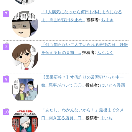
「1人病気になったら何日も休むようになる
よ」周囲が採用を止め...
投稿者:
ちまき
「何も知らない二人でいられる最後の日」妊娠
を伝える日の直前、...
投稿者:
ふくふく
【因果応報？】寸借詐欺の常習犯だった中一
娘…悪事がバレて〇〇...
投稿者:
はいどろ漫画
「あたし、わかんないから！」最後までタメ
口…開き直る店員。口...
投稿者:
まいお