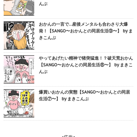
んぶ
おかんの一言で…産後メンタルも合わさり大爆
発！【SANGO〜おかんとの同居生活⑨〜】 by ま
きこんぶ
やってあげたい精神で猪突猛進！？破天荒おかん
【SANGO〜おかんとの同居生活⑧〜】 by まきこ
んぶ
爆買いおかんの実態【SANGO〜おかんとの同居
生活⑦〜】 by まきこんぶ