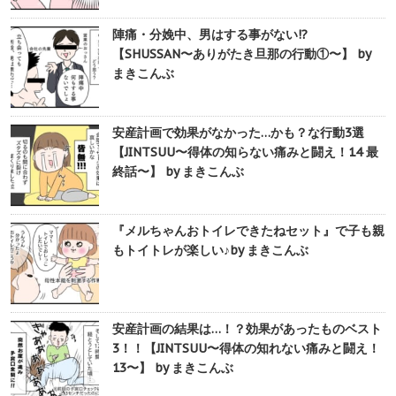
陣痛・分娩中、男はする事がない!?
【SHUSSAN〜ありがたき旦那の行動①〜】 by
まきこんぶ
安産計画で効果がなかった…かも？な行動3選
【JINTSUU〜得体の知らない痛みと闘え！14 最
終話〜】 by まきこんぶ
『メルちゃんおトイレできたねセット』で子も親
もトイトレが楽しい♪by まきこんぶ
安産計画の結果は…！？効果があったものベスト
3！！【JINTSUU〜得体の知れない痛みと闘え！
13〜】 by まきこんぶ