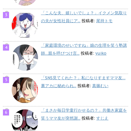
「こんな夫、嬉しいでしょ？」イクメン気取り
の夫が女性社員にア...
投稿者:
尾持トモ
「家庭環境のせいですね」娘の生理を笑う塾講
師…親を呼びつけ言...
投稿者:
yuiko
「SNS見てくれた？」私になりすますママ友…
裏アカに秘められ...
投稿者:
真篠むい
「まさか毎日学童行かせるの？」共働き家庭を
笑うママ友が突然謝...
投稿者:
すじえ