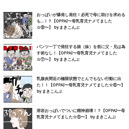
おっぱいが爆発し発狂！必死で母に助けを求める
も…！？【OPPAI〜母乳育児ナメてました
☆⑧〜】 by まきこんぶ
パンツ一丁で発狂する娘（妹）を前に父・兄は為
す術なし！【OPPAI〜母乳育児ナメてました
☆⑦〜】 by まきこんぶ
乳腺炎間近の極限状態でとんでもない行動に出
た！！【OPPAI〜母乳育児ナメてました☆⑥〜】
by まきこんぶ
溶岩おっぱいでついに精神崩壊！？【OPPAI〜母
乳育児ナメてました☆⑤〜】 by まきこんぶ