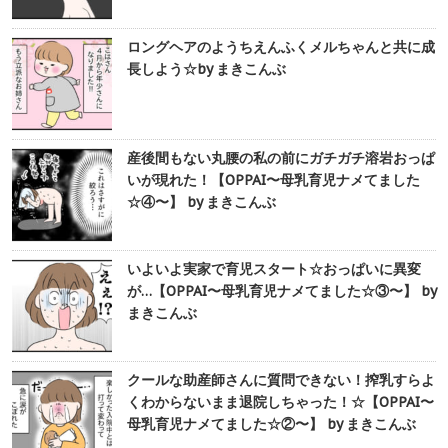
ロングヘアのようちえんふくメルちゃんと共に成
長しよう☆by まきこんぶ
産後間もない丸腰の私の前にガチガチ溶岩おっぱ
いが現れた！【OPPAI〜母乳育児ナメてました
☆④〜】 by まきこんぶ
いよいよ実家で育児スタート☆おっぱいに異変
が…【OPPAI〜母乳育児ナメてました☆③〜】 by
まきこんぶ
クールな助産師さんに質問できない！搾乳すらよ
くわからないまま退院しちゃった！☆【OPPAI〜
母乳育児ナメてました☆②〜】 by まきこんぶ