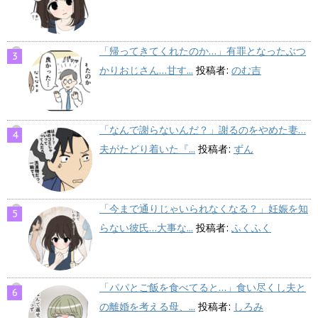
「帰ってきてくれたのか…」有罪となったぶつ
かりおじさん…甘す...
投稿者:
のむ吉
「なんで謝らないんだ？」謝るのをやめた妻…
夫がたどり着いた『...
投稿者:
ずん
「今まで通りじゃいられなくなる？」妊娠を知
らない彼氏…大事な...
投稿者:
ふくふく
「パパとご飯を食べてると…」食い尽くし夫と
の離婚を考える母、...
投稿者:
しろみ