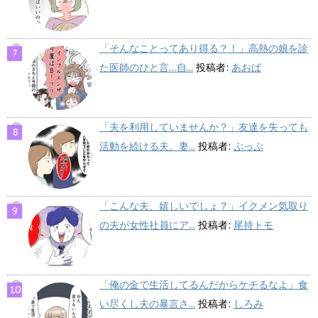
「そんなことってあり得る？！」高熱の娘を診
た医師のひと言…自...
投稿者:
あおば
「夫を利用していませんか？」友達を失っても
活動を続ける夫。妻...
投稿者:
ぷっぷ
「こんな夫、嬉しいでしょ？」イクメン気取り
の夫が女性社員にア...
投稿者:
尾持トモ
「俺の金で生活してるんだからケチるなよ」食
い尽くし夫の暴言さ...
投稿者:
しろみ