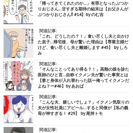
「帰ってきてくれたのか…」有罪となったぶつか
りおじさん…甘すぎる期待の結末は【お父さんが
ぶつかりおじさん⁉︎ #14】by のむ吉
関連記事:
「これ、どうしたの？！」食い尽くし夫と出かけ
た息子…帰宅後、母が驚いた理由は【専業主婦だ
けど、食い尽くし夫と離婚します #45】 by しろ
み
関連記事:
「そんなことってあり得る？！」高熱の娘を診た
医師のひと言…自称イクメン夫が驚いた事実とは
【妻と身体が入れ替わった話ー俺ってイクメンだ
よね？ー#46】by あおば
関連記事:
「こんな夫、嬉しいでしょ？」イクメン気取りの
夫が女性社員にアピール…すると同僚が【私の義
母が神すぎる！ #29】 by 尾持トモ
関連記事: