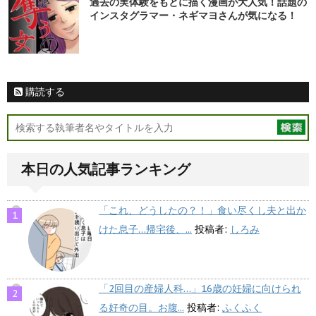
過去の実体験をもとに描く漫画が大人気！話題の
インスタグラマー・ネギマヨさんが気になる！
購読する
本日の人気記事ランキング
「これ、どうしたの？！」食い尽くし夫と出か
けた息子…帰宅後、...
投稿者:
しろみ
「2回目の産婦人科…」16歳の妊婦に向けられ
る好奇の目。お腹...
投稿者:
ふくふく