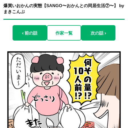
爆買いおかんの実態【SANGO〜おかんとの同居生活⑦〜】 by
まきこんぶ
‹ 前の話
作家一覧
次の話 ›