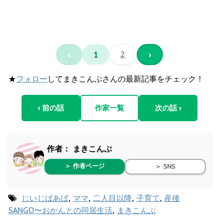
‹
1
2
›
★
フォロー
してまきこんぶさんの最新記事をチェック！
‹ 前の話
作家一覧
次の話 ›
作者：
まきこんぶ
＞ 作者ページ
＞ SNS
じいじばあば
,
ママ
,
二人目以降
,
子育て
,
産後
SANGO〜おかんとの同居生活
,
まきこんぶ