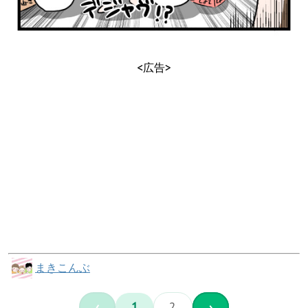
<広告>
まきこんぶ
‹
1
2
›