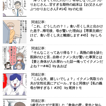
「帰ってきてくれたのか…」有罪となったぶつか
りおじさん…甘すぎる期待の結末は【お父さんが
ぶつかりおじさん⁉︎ #14】by のむ吉
関連記事:
「これ、どうしたの？！」食い尽くし夫と出かけ
た息子…帰宅後、母が驚いた理由は【専業主婦だ
けど、食い尽くし夫と離婚します #45】 by しろ
み
関連記事:
「そんなことってあり得る？！」高熱の娘を診た
医師のひと言…自称イクメン夫が驚いた事実とは
【妻と身体が入れ替わった話ー俺ってイクメンだ
よね？ー#46】by あおば
関連記事:
「こんな夫、嬉しいでしょ？」イクメン気取りの
夫が女性社員にアピール…すると同僚が【私の義
母が神すぎる！ #29】 by 尾持トモ
関連記事:
1歳児のケガで直面した「救急の壁」意外と知ら