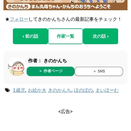
★
フォロー
してきのかんちさんの最新記事をチェック！
‹ 前の話
作家一覧
次の話 ›
作者：
きのかんち
＞ 作者ページ
＞ SNS
1歳児
,
お絵かき
きのかんち
,
ほのぼの
,
まいほーむ
<広告>