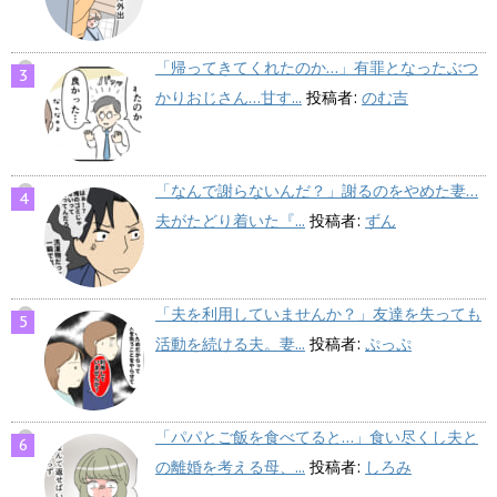
「帰ってきてくれたのか…」有罪となったぶつ
かりおじさん…甘す...
投稿者:
のむ吉
「なんで謝らないんだ？」謝るのをやめた妻…
夫がたどり着いた『...
投稿者:
ずん
「夫を利用していませんか？」友達を失っても
活動を続ける夫。妻...
投稿者:
ぷっぷ
「パパとご飯を食べてると…」食い尽くし夫と
の離婚を考える母、...
投稿者:
しろみ