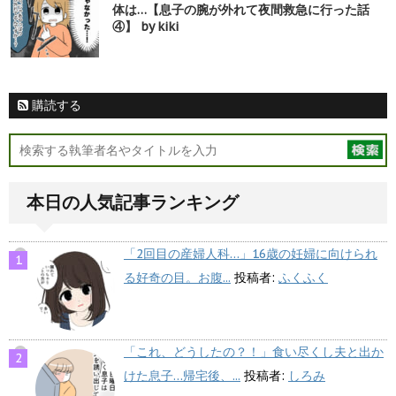
体は…【息子の腕が外れて夜間救急に行った話
④】 by kiki
購読する
本日の人気記事ランキング
「2回目の産婦人科…」16歳の妊婦に向けられ
る好奇の目。お腹...
投稿者:
ふくふく
「これ、どうしたの？！」食い尽くし夫と出か
けた息子…帰宅後、...
投稿者:
しろみ