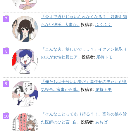
「今まで通りじゃいられなくなる？」妊娠を知
らない彼氏…大事な...
投稿者:
ふくふく
「こんな夫、嬉しいでしょ？」イクメン気取り
の夫が女性社員にア...
投稿者:
尾持トモ
「俺たちは十分いい夫だ」妻任せの男たちが意
気投合…家事から逃...
投稿者:
尾持トモ
「そんなことってあり得る？！」高熱の娘を診
た医師のひと言…自...
投稿者:
あおば