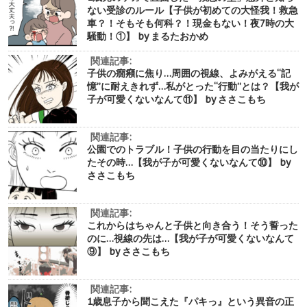
ない受診のルール【子供が初めての大怪我！救急
車？！そもそも何科？！現金もない！夜7時の大
騒動！①】 by まるたおかめ
関連記事:
子供の癇癪に焦り…周囲の視線、よみがえる“記
憶”に耐えきれず…私がとった“行動”とは？【我が
子が可愛くないなんて⑪】 by ささこもち
関連記事:
公園でのトラブル！子供の行動を目の当たりにし
たその時…【我が子が可愛くないなんて⑩】 by
ささこもち
関連記事:
これからはちゃんと子供と向き合う！そう誓った
のに…視線の先は…【我が子が可愛くないなんて
⑨】 by ささこもち
関連記事:
1歳息子から聞こえた『パキっ』という異音の正