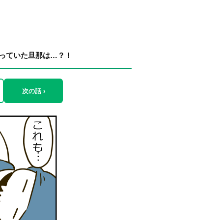
写っていた旦那は…？！
次の話 ›