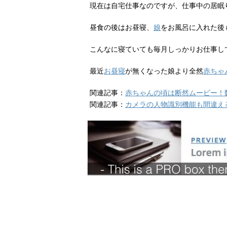
現在は自宅仕事なのですが、仕事中の居眠
昼食の後はお昼寝、
娘
をお風呂に入れた後
こんなに寝ていても毎月しっかりお仕事し
最近
お昼寝
が無くなった娘より全然
赤ちゃ
関連記事：
赤ちゃんの頃は断然ムービー！
関連記事：
カメラの人物識別機能も間違え