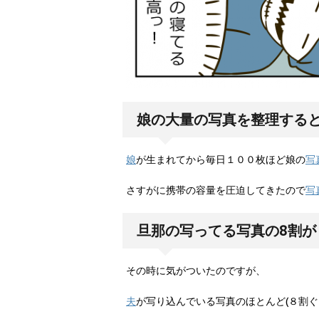
娘の大量の写真を整理する
娘
が生まれてから毎日１００枚ほど娘の
写
さすがに携帯の容量を圧迫してきたので
写
旦那の写ってる写真の8割が
その時に気がついたのですが、
夫
が写り込んでいる写真のほとんど(８割ぐ