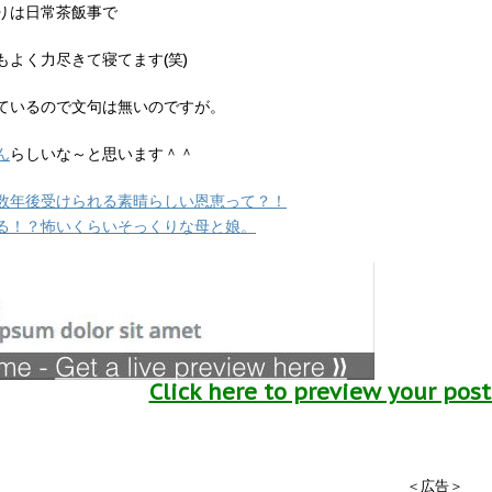
りは日常茶飯事で
もよく力尽きて寝てます(笑)
ているので文句は無いのですが。
ん
らしいな～と思います＾＾
数年後受けられる素晴らしい恩恵って？！
る！？怖いくらいそっくりな母と娘。
Click here to preview your pos
＜広告＞