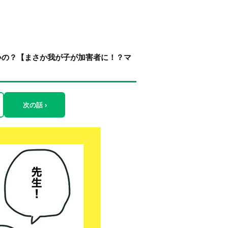
いの？【まさか我が子が加害者に！？マ
次の話 ›