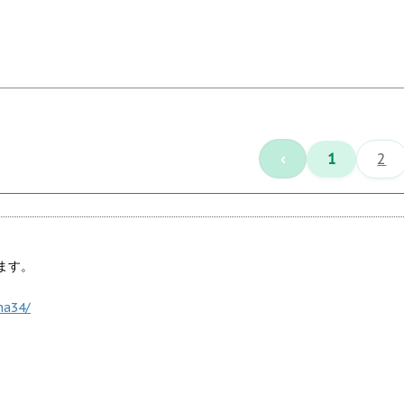
‹
1
2
ます。
ma34/