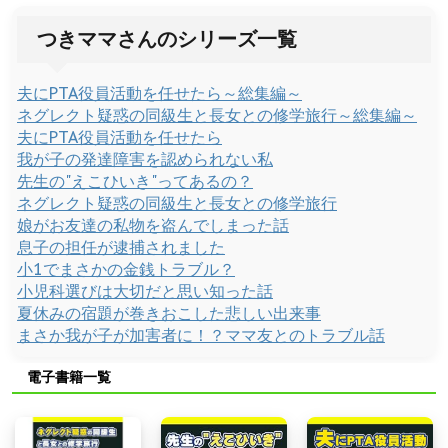
つきママさんのシリーズ一覧
夫にPTA役員活動を任せたら～総集編～
ネグレクト疑惑の同級生と長女との修学旅行～総集編～
夫にPTA役員活動を任せたら
我が子の発達障害を認められない私
先生の"えこひいき"ってあるの？
ネグレクト疑惑の同級生と長女との修学旅行
娘がお友達の私物を盗んでしまった話
息子の担任が逮捕されました
小1でまさかの金銭トラブル？
小児科選びは大切だと思い知った話
夏休みの宿題が巻きおこした悲しい出来事
まさか我が子が加害者に！？ママ友とのトラブル話
電子書籍一覧