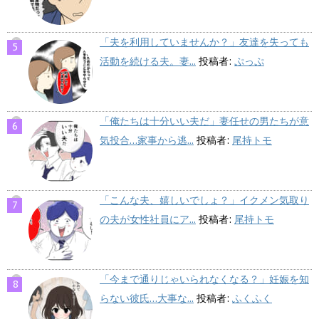
「夫を利用していませんか？」友達を失っても
活動を続ける夫。妻...
投稿者:
ぷっぷ
「俺たちは十分いい夫だ」妻任せの男たちが意
気投合…家事から逃...
投稿者:
尾持トモ
「こんな夫、嬉しいでしょ？」イクメン気取り
の夫が女性社員にア...
投稿者:
尾持トモ
「今まで通りじゃいられなくなる？」妊娠を知
らない彼氏…大事な...
投稿者:
ふくふく