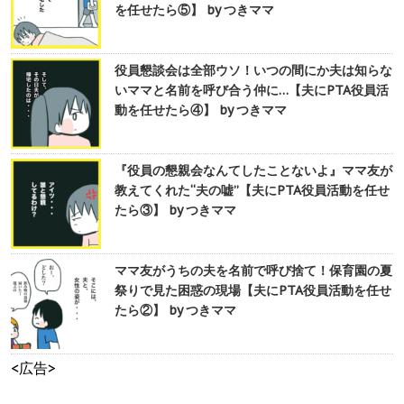
を任せたら⑤】 by つきママ
役員懇談会は全部ウソ！いつの間にか夫は知らな
いママと名前を呼び合う仲に…【夫にPTA役員活
動を任せたら④】 by つきママ
『役員の懇親会なんてしたことないよ』ママ友が
教えてくれた“夫の嘘”【夫にPTA役員活動を任せ
たら③】 by つきママ
ママ友がうちの夫を名前で呼び捨て！保育園の夏
祭りで見た困惑の現場【夫にPTA役員活動を任せ
たら②】 by つきママ
<広告>