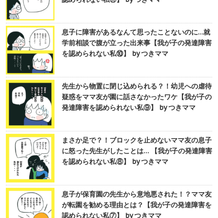
息子に障害があるなんて思ったことないのに…就
学前相談で腹が立った出来事【我が子の発達障害
を認められない私⑩】 by つきママ
先生から物置に閉じ込められる？！幼児への虐待
疑惑をママ友が園に話さなかったワケ【我が子の
発達障害を認められない私⑨】 by つきママ
まさか足で？！ブロックを止めないママ友の息子
に怒った先生がしたことは… 【我が子の発達障害
を認められない私⑧】 by つきママ
息子が保育園の先生から意地悪された！？ママ友
が転園を勧める理由とは？【我が子の発達障害を
認められない私⑦】 by つきママ