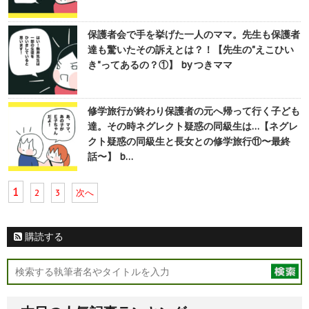
保護者会で手を挙げた一人のママ。先生も保護者
達も驚いたその訴えとは？！【先生の"えこひい
き"ってあるの？①】 by つきママ
修学旅行が終わり保護者の元へ帰って行く子ども
達。その時ネグレクト疑惑の同級生は…【ネグレ
クト疑惑の同級生と長女との修学旅行⑪〜最終
話〜】 b…
1
2
3
次へ
購読する