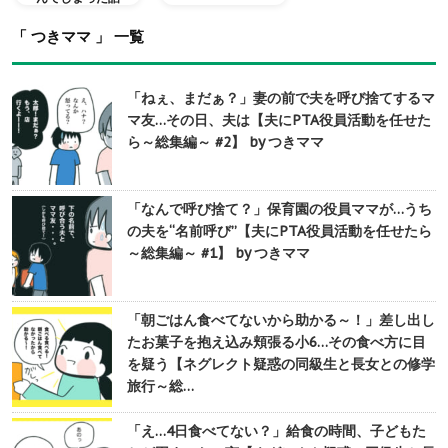
「 つきママ 」 一覧
「ねぇ、まだぁ？」妻の前で夫を呼び捨てするマ
マ友…その日、夫は【夫にPTA役員活動を任せた
ら～総集編～ #2】 by つきママ
「なんで呼び捨て？」保育園の役員ママが…うち
の夫を“名前呼び”【夫にPTA役員活動を任せたら
～総集編～ #1】 by つきママ
「朝ごはん食べてないから助かる～！」差し出し
たお菓子を抱え込み頬張る小6…その食べ方に目
を疑う【ネグレクト疑惑の同級生と長女との修学
旅行～総…
「え…4日食べてない？」給食の時間、子どもた