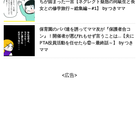
ちが固まった一言【ネグレクト疑惑の同級生と長
女との修学旅行～総集編～#1】 by つきママ
保育園のパパ達を誘ってママ友が『保護者合コ
ン』！開催者が悪びれもせず言うことは…【夫に
PTA役員活動を任せたら⑫～最終話～】 by つき
ママ
<広告>