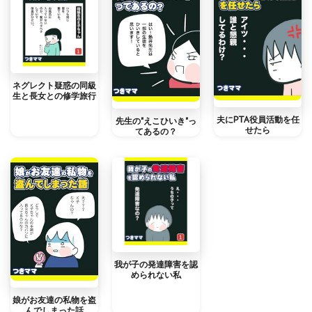
ネグレクト疑惑の同級
生と長女との修学旅行
夫にPTA役員活動を任
先生の"えこひいき"っ
せたら
てあるの？
我が子の発達障害を認
められない私
娘がお友達の私物を盗
んでしまった話