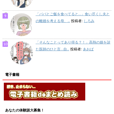
「パパとご飯を食べてると…」食い尽くし夫と
の離婚を考える母、...
投稿者:
しろみ
「そんなことってあり得る？！」高熱の娘を診
た医師のひと言…自...
投稿者:
あおば
電子書籍
あなたの体験談大募集！