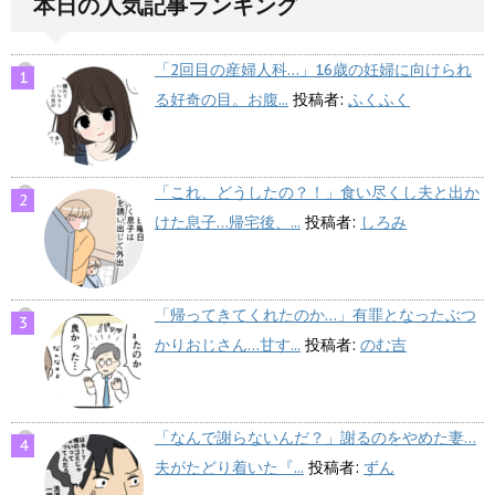
本日の人気記事ランキング
「2回目の産婦人科…」16歳の妊婦に向けられ
る好奇の目。お腹...
投稿者:
ふくふく
「これ、どうしたの？！」食い尽くし夫と出か
けた息子…帰宅後、...
投稿者:
しろみ
「帰ってきてくれたのか…」有罪となったぶつ
かりおじさん…甘す...
投稿者:
のむ吉
「なんで謝らないんだ？」謝るのをやめた妻…
夫がたどり着いた『...
投稿者:
ずん