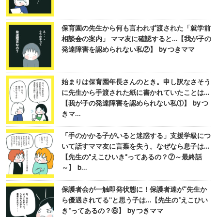
保育園の先生から何も言われず渡された「就学前
相談会の案内」 ママ友に確認すると…【我が子の
発達障害を認められない私②】 by つきママ
始まりは保育園年長さんのとき。申し訳なさそう
に先生から手渡された紙に書かれていたことは…
【我が子の発達障害を認められない私①】 by つ
きマ…
「手のかかる子がいると迷惑する」支援学級につ
いて話すママ友に言葉を失う。なぜなら息子は…
【先生の"えこひいき"ってあるの？⑦～最終話
～】 b…
保護者会が一触即発状態に！保護者達が“先生か
ら優遇されてる”と思う子は…【先生の"えこひい
き"ってあるの？⑥】 by つきママ