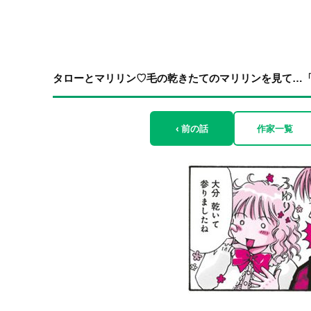
タローとマリリン♡毛の乾きたてのマリリンを見て…
‹ 前の話
作家一覧