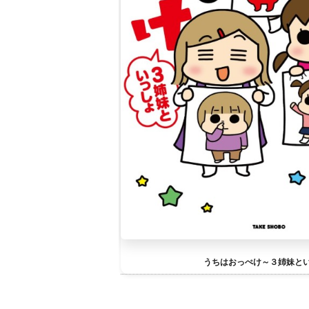
うちはおっぺけ～３姉妹と