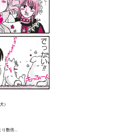
犬）
より数倍…