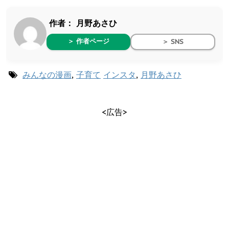
作者：
月野あさひ
＞ 作者ページ
＞ SNS
みんなの漫画
,
子育て
インスタ
,
月野あさひ
<広告>