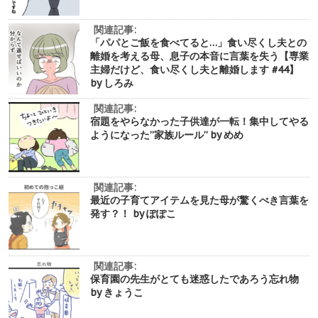
関連記事:
「パパとご飯を食べてると…」食い尽くし夫との
離婚を考える母、息子の本音に言葉を失う【専業
主婦だけど、食い尽くし夫と離婚します #44】
by しろみ
関連記事:
宿題をやらなかった子供達が一転！集中してやる
ようになった”家族ルール” by めめ
関連記事:
最近の子育てアイテムを見た母が驚くべき言葉を
発す？！ by ぽぽこ
関連記事:
保育園の先生がとても迷惑したであろう忘れ物
by きょうこ