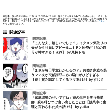
本記事は個人的体験談などに基づいて作成されており、脚色なども加えられている場合もあり、必ずしも
各読者の状況にあてはまるとは限りません。この記事の情報を用いて行動される場合、ご自身の責任と判
断により対応いただけますようお願い致します。 尚、記事に不適切な内容が含まれている場合は
こちら
からご連絡ください。
関連記事
関連記事:
「こんな夫、嬉しいでしょ？」イクメン気取りの
夫が女性社員にアピール…すると同僚が【私の義
母が神すぎる！ #29】 by 尾持トモ
関連記事:
「まさか毎日学童行かせるの？」共働き家庭を笑
うママ友が突然謝罪…その理由がひどすぎる
【続！貧乏認定してくるママ友#14】by すじえ
関連記事:
「家庭環境のせいですね」娘の生理を笑う塾講
師…親を呼びつけ言い出したことは【授業中に生
理と言わされた娘の話 #6】 by yuiko