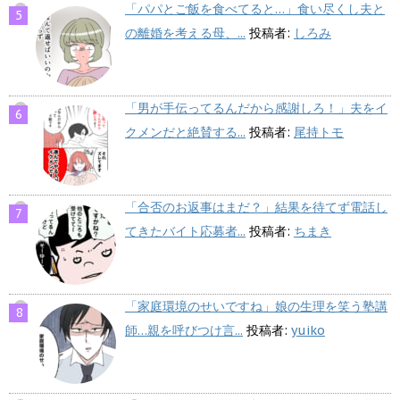
「パパとご飯を食べてると…」食い尽くし夫と
の離婚を考える母、...
投稿者:
しろみ
「男が手伝ってるんだから感謝しろ！」夫をイ
クメンだと絶賛する...
投稿者:
尾持トモ
「合否のお返事はまだ？」結果を待てず電話し
てきたバイト応募者...
投稿者:
ちまき
「家庭環境のせいですね」娘の生理を笑う塾講
師…親を呼びつけ言...
投稿者:
yuiko