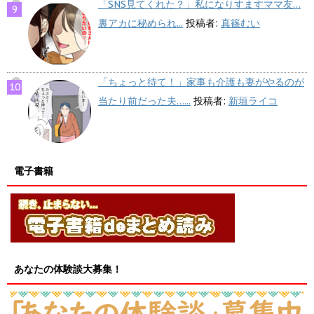
「SNS見てくれた？」私になりすますママ友…
裏アカに秘められ...
投稿者:
真篠むい
「ちょっと待て！」家事も介護も妻がやるのが
当たり前だった夫…...
投稿者:
新垣ライコ
電子書籍
あなたの体験談大募集！