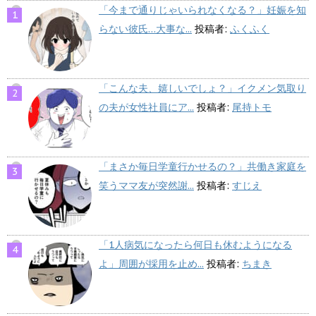
「今まで通りじゃいられなくなる？」妊娠を知
らない彼氏…大事な...
投稿者:
ふくふく
「こんな夫、嬉しいでしょ？」イクメン気取り
の夫が女性社員にア...
投稿者:
尾持トモ
「まさか毎日学童行かせるの？」共働き家庭を
笑うママ友が突然謝...
投稿者:
すじえ
「1人病気になったら何日も休むようになる
よ」周囲が採用を止め...
投稿者:
ちまき