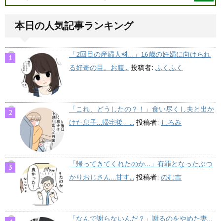
本日の人気記事ランキング
「2回目の産婦人科…」16歳の妊婦に向けられ
る好奇の目。お腹...
投稿者:
ふくふく
「これ、どうしたの？！」食い尽くし夫と出か
けた息子…帰宅後、...
投稿者:
しろみ
「帰ってきてくれたのか…」有罪となったぶつ
かりおじさん…甘す...
投稿者:
のむ吉
「なんで謝らないんだ？」謝るのをやめた妻…