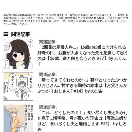
本記事は個人的体験談などに基づいて作成されており、脚色なども加えられている場合もあり、必ずしも
各読者の状況にあてはまるとは限りません。この記事の情報を用いて行動される場合、ご自身の責任と判
断により対応いただけますようお願い致します。 尚、記事に不適切な内容が含まれている場合は
こちら
からご連絡ください。
関連記事
関連記事:
「2回目の産婦人科…」16歳の妊婦に向けられる
好奇の目。お腹が大きくなった先を想像して思う
のは【16歳、命と向き合うとき #77】by ふくふ
く
関連記事:
「帰ってきてくれたのか…」有罪となったぶつか
りおじさん…甘すぎる期待の結末は【お父さんが
ぶつかりおじさん⁉︎ #14】by のむ吉
関連記事:
「これ、どうしたの？！」食い尽くし夫と出かけ
た息子…帰宅後、母が驚いた理由は【専業主婦だ
けど、食い尽くし夫と離婚します #45】 by しろ
み