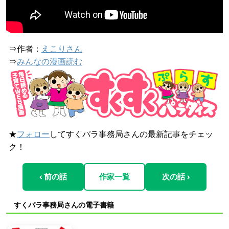
⇒作者：
えこりさん
⇒
みんなの漫画読む
★
フォロー
してすくパラ事務局さんの最新記事をチェッ
ク！
‹ 前の話
作家一覧
次の話 ›
すくパラ事務局さんの電子書籍