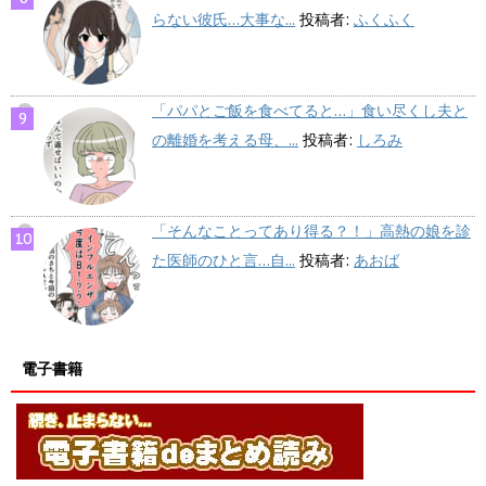
らない彼氏…大事な...
投稿者:
ふくふく
「パパとご飯を食べてると…」食い尽くし夫と
の離婚を考える母、...
投稿者:
しろみ
「そんなことってあり得る？！」高熱の娘を診
た医師のひと言…自...
投稿者:
あおば
電子書籍