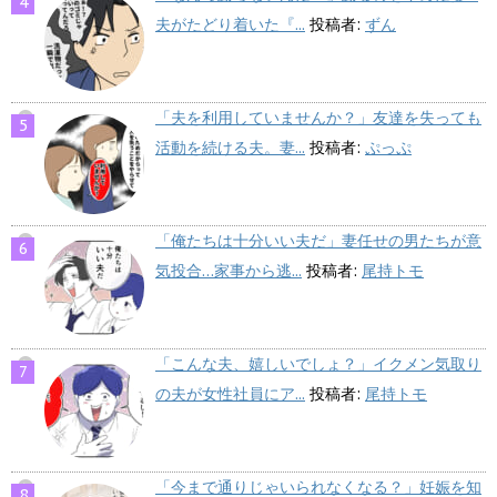
夫がたどり着いた『...
投稿者:
ずん
「夫を利用していませんか？」友達を失っても
活動を続ける夫。妻...
投稿者:
ぷっぷ
「俺たちは十分いい夫だ」妻任せの男たちが意
気投合…家事から逃...
投稿者:
尾持トモ
「こんな夫、嬉しいでしょ？」イクメン気取り
の夫が女性社員にア...
投稿者:
尾持トモ
「今まで通りじゃいられなくなる？」妊娠を知