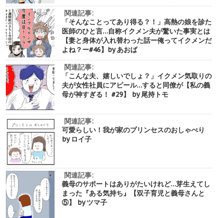
関連記事:
「そんなことってあり得る？！」高熱の娘を診た
医師のひと言…自称イクメン夫が驚いた事実とは
【妻と身体が入れ替わった話ー俺ってイクメンだ
よね？ー#46】by あおば
関連記事:
「こんな夫、嬉しいでしょ？」イクメン気取りの
夫が女性社員にアピール…すると同僚が【私の義
母が神すぎる！ #29】 by 尾持トモ
関連記事:
可愛らしい！我が家のプリンセスのおしゃべり
by ロイ子
関連記事:
義母のサポートはありがたいけれど…芽生えてし
まった『ある気持ち』【双子育児と義母さんと
⑤】 by ツマ子