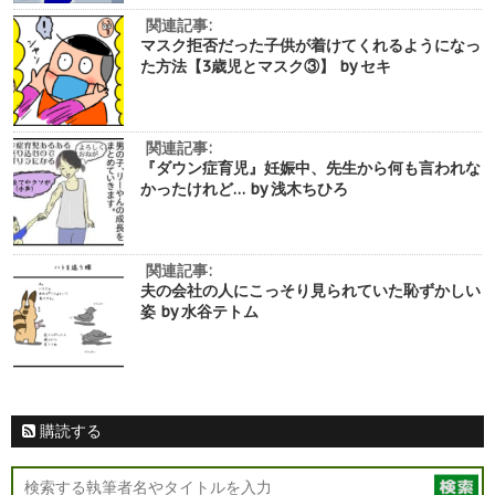
関連記事:
マスク拒否だった子供が着けてくれるようになっ
た方法【3歳児とマスク③】 by セキ
関連記事:
『ダウン症育児』妊娠中、先生から何も言われな
かったけれど… by 浅木ちひろ
関連記事:
夫の会社の人にこっそり見られていた恥ずかしい
姿 by 水谷テトム
購読する