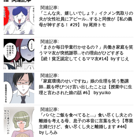
関連記事:
「こんな夫、嬉しいでしょ？」イクメン気取りの
夫が女性社員にアピール…すると同僚が【私の義
母が神すぎる！ #29】 by 尾持トモ
関連記事:
「まさか毎日学童行かせるの？」共働き家庭を笑
うママ友が突然謝罪…その理由がひどすぎる
【続！貧乏認定してくるママ友#14】by すじえ
関連記事:
「家庭環境のせいですね」娘の生理を笑う塾講
師…親を呼びつけ言い出したことは【授業中に生
理と言わされた娘の話 #6】 by yuiko
関連記事:
「パパとご飯を食べてると…」食い尽くし夫との
離婚を考える母、息子の本音に言葉を失う【専業
主婦だけど、食い尽くし夫と離婚します #44】
by しろみ