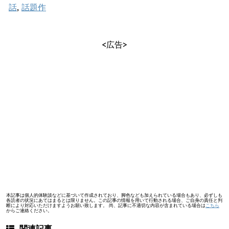
話
,
話題作
<広告>
本記事は個人的体験談などに基づいて作成されており、脚色なども加えられている場合もあり、必ずしも
各読者の状況にあてはまるとは限りません。この記事の情報を用いて行動される場合、ご自身の責任と判
断により対応いただけますようお願い致します。 尚、記事に不適切な内容が含まれている場合は
こちら
からご連絡ください。
関連記事