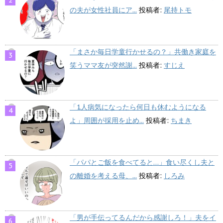
の夫が女性社員にア...
投稿者:
尾持トモ
「まさか毎日学童行かせるの？」共働き家庭を
笑うママ友が突然謝...
投稿者:
すじえ
「1人病気になったら何日も休むようになる
よ」周囲が採用を止め...
投稿者:
ちまき
「パパとご飯を食べてると…」食い尽くし夫と
の離婚を考える母、...
投稿者:
しろみ
「男が手伝ってるんだから感謝しろ！」夫をイ