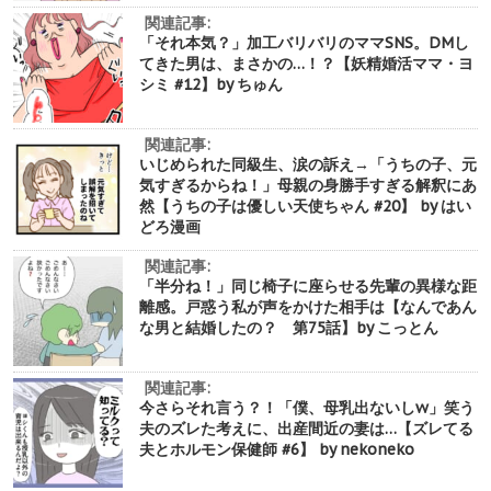
関連記事:
「それ本気？」加工バリバリのママSNS。DMし
てきた男は、まさかの…！？【妖精婚活ママ・ヨ
シミ #12】by ちゅん
関連記事:
いじめられた同級生、涙の訴え→「うちの子、元
気すぎるからね！」母親の身勝手すぎる解釈にあ
然【うちの子は優しい天使ちゃん #20】 by はい
どろ漫画
関連記事:
「半分ね！」同じ椅子に座らせる先輩の異様な距
離感。戸惑う私が声をかけた相手は【なんであん
な男と結婚したの？ 第75話】by こっとん
関連記事:
今さらそれ言う？！「僕、母乳出ないしw」笑う
夫のズレた考えに、出産間近の妻は…【ズレてる
夫とホルモン保健師 #6】 by nekoneko