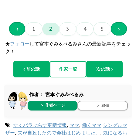
‹
1
2
3
4
5
›
★
フォロー
して宮本ぐみ&ぺるみさんの最新記事をチェッ
ク！
‹ 前の話
作家一覧
次の話 ›
作者：
宮本ぐみ&ぺるみ
＞ 作者ページ
＞ SNS
すくパラぷらす更新情報
,
ママ
,
働くママ
シングルマ
ザー
,
夫が自殺したので会社はじめました。
,
気になるお