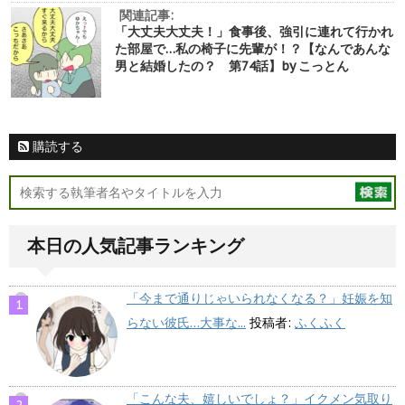
関連記事:
「大丈夫大丈夫！」食事後、強引に連れて行かれ
た部屋で…私の椅子に先輩が！？【なんであんな
男と結婚したの？ 第74話】by こっとん
購読する
本日の人気記事ランキング
「今まで通りじゃいられなくなる？」妊娠を知
らない彼氏…大事な...
投稿者:
ふくふく
「こんな夫、嬉しいでしょ？」イクメン気取り