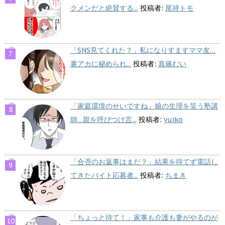
クメンだと絶賛する...
投稿者:
尾持トモ
「SNS見てくれた？」私になりすますママ友…
裏アカに秘められ...
投稿者:
真篠むい
「家庭環境のせいですね」娘の生理を笑う塾講
師…親を呼びつけ言...
投稿者:
yuiko
「合否のお返事はまだ？」結果を待てず電話し
てきたバイト応募者...
投稿者:
ちまき
「ちょっと待て！」家事も介護も妻がやるのが