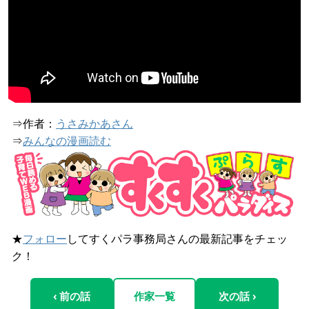
⇒作者：
うさみかあさん
⇒
みんなの漫画読む
★
フォロー
してすくパラ事務局さんの最新記事をチェッ
ク！
‹ 前の話
作家一覧
次の話 ›