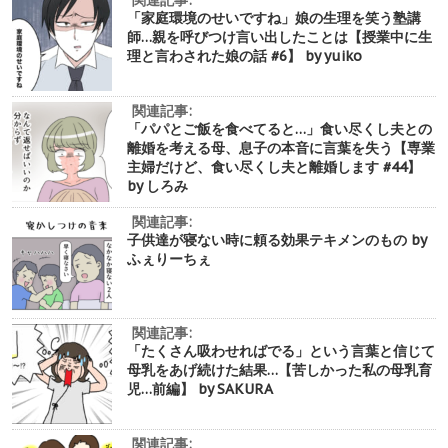
関連記事:
「家庭環境のせいですね」娘の生理を笑う塾講
師…親を呼びつけ言い出したことは【授業中に生
理と言わされた娘の話 #6】 by yuiko
関連記事:
「パパとご飯を食べてると…」食い尽くし夫との
離婚を考える母、息子の本音に言葉を失う【専業
主婦だけど、食い尽くし夫と離婚します #44】
by しろみ
関連記事:
子供達が寝ない時に頼る効果テキメンのもの by
ふぇりーちぇ
関連記事:
「たくさん吸わせればでる」という言葉と信じて
母乳をあげ続けた結果…【苦しかった私の母乳育
児…前編】 by SAKURA
関連記事: