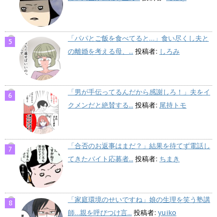
「パパとご飯を食べてると…」食い尽くし夫と
の離婚を考える母、...
投稿者:
しろみ
「男が手伝ってるんだから感謝しろ！」夫をイ
クメンだと絶賛する...
投稿者:
尾持トモ
「合否のお返事はまだ？」結果を待てず電話し
てきたバイト応募者...
投稿者:
ちまき
「家庭環境のせいですね」娘の生理を笑う塾講
師…親を呼びつけ言...
投稿者:
yuiko