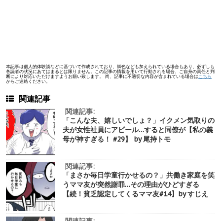
本記事は個人的体験談などに基づいて作成されており、脚色なども加えられている場合もあり、必ずしも
各読者の状況にあてはまるとは限りません。この記事の情報を用いて行動される場合、ご自身の責任と判
断により対応いただけますようお願い致します。 尚、記事に不適切な内容が含まれている場合は
こちら
からご連絡ください。
関連記事
関連記事:
「こんな夫、嬉しいでしょ？」イクメン気取りの
夫が女性社員にアピール…すると同僚が【私の義
母が神すぎる！ #29】 by 尾持トモ
関連記事:
「まさか毎日学童行かせるの？」共働き家庭を笑
うママ友が突然謝罪…その理由がひどすぎる
【続！貧乏認定してくるママ友#14】by すじえ