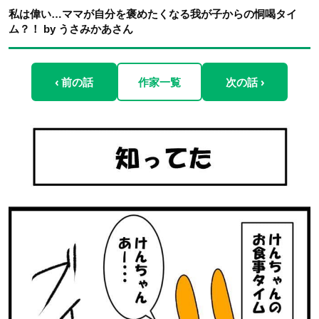
私は偉い…ママが自分を褒めたくなる我が子からの恫喝タイ
ム？！ by うさみかあさん
‹ 前の話
作家一覧
次の話 ›