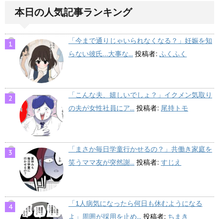
本日の人気記事ランキング
「今まで通りじゃいられなくなる？」妊娠を知
らない彼氏…大事な...
投稿者:
ふくふく
「こんな夫、嬉しいでしょ？」イクメン気取り
の夫が女性社員にア...
投稿者:
尾持トモ
「まさか毎日学童行かせるの？」共働き家庭を
笑うママ友が突然謝...
投稿者:
すじえ
「1人病気になったら何日も休むようになる
よ」周囲が採用を止め...
投稿者:
ちまき