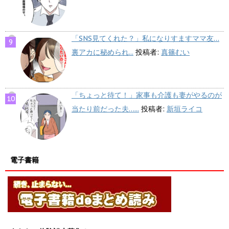
「SNS見てくれた？」私になりすますママ友…
裏アカに秘められ...
投稿者:
真篠むい
「ちょっと待て！」家事も介護も妻がやるのが
当たり前だった夫…...
投稿者:
新垣ライコ
電子書籍