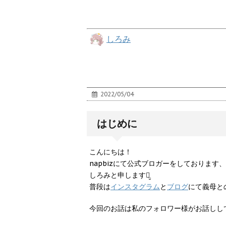
しろみ
2022/05/04
はじめに
こんにちは！
napbizにて公式ブロガーをしております、
しろみと申しますꪔ̤̮
普段は
インスタグラム
と
ブログ
にて義母との
今回のお話は私のフォロワー様がお話しし