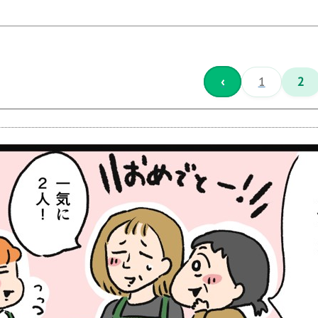
‹
1
2