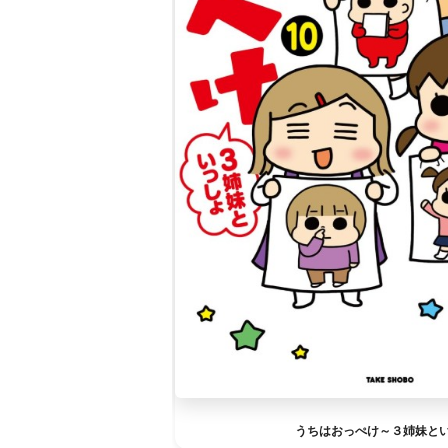
うちはおっぺけ～３姉妹と