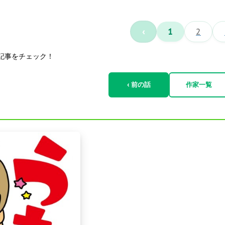
‹
1
2
記事をチェック！
‹ 前の話
作家一覧