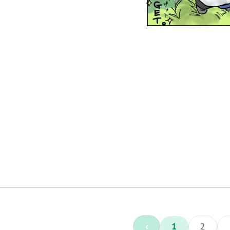
‹
1
2