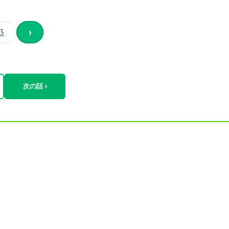
3
›
次の話 ›