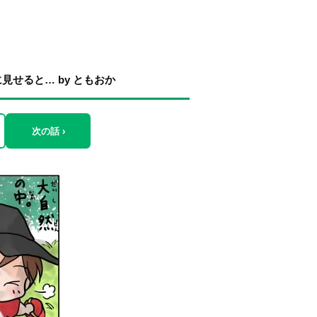
せると… by ともおか
次の話 ›