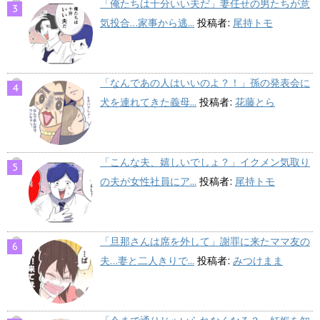
「俺たちは十分いい夫だ」妻任せの男たちが意
気投合…家事から逃...
投稿者:
尾持トモ
「なんであの人はいいのよ？！」孫の発表会に
犬を連れてきた義母...
投稿者:
花藤とら
「こんな夫、嬉しいでしょ？」イクメン気取り
の夫が女性社員にア...
投稿者:
尾持トモ
「旦那さんは席を外して」謝罪に来たママ友の
夫…妻と二人きりで...
投稿者:
みつけまま