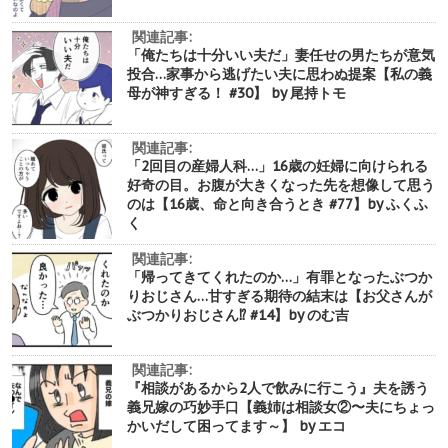
関連記事:
「俺たちは十分いい夫だ」妻任せの男たちが意気
投合…家事から逃げたい夫に思わぬ提案【私の義
母が神すぎる！ #30】 by 尾持トモ
関連記事:
「2回目の産婦人科…」16歳の妊婦に向けられる
好奇の目。お腹が大きくなった先を想像して思う
のは【16歳、命と向き合うとき #77】by ふくふ
く
関連記事:
「帰ってきてくれたのか…」有罪となったぶつか
りおじさん…甘すぎる期待の結末は【お父さんが
ぶつかりおじさん⁉︎ #14】by のむ吉
関連記事:
『相談があるから2人で飲みに行こう』夫を誘う
義兄嫁の巧妙手口【義姉は相談女②〜夫にちょっ
かいだして困ってます～】 by エコ