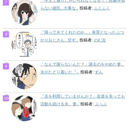
「今まで通りじゃいられなくなる？」妊娠を知
らない彼氏…大事な...
投稿者:
ふくふく
「帰ってきてくれたのか…」有罪となったぶつ
かりおじさん…甘す...
投稿者:
のむ吉
「なんで謝らないんだ？」謝るのをやめた妻…
夫がたどり着いた『...
投稿者:
ずん
「夫を利用していませんか？」友達を失っても
活動を続ける夫。妻...
投稿者:
ぷっぷ