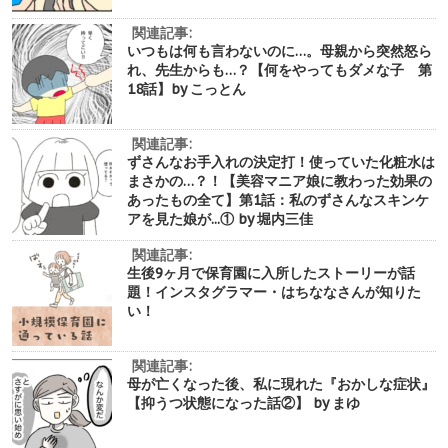
関連記事:
いつもは何も言わないのに…。母親から突然怒ら
れ、先生からも…？【何をやってもダメな子 第
18話】by こっとん
関連記事:
ずさんなお手入れの決定打！使っていた化粧水は
まさかの…？！【美容マニア娘に教わった効果の
あったもの全て】第1話：私のずさんなスキンケ
アを見た娘が...① by 堀内三佳
関連記事:
生後9ヶ月で保育園に入所したストーリーが話
題！インスタグラマー・はちななさんが知りた
い！
関連記事:
母が亡くなった後、私に現れた『おかしな症状』
【抑うつ状態になった話②】 by まゆ