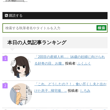
購読する
本日の人気記事ランキング
「2回目の産婦人科…」16歳の妊婦に向けられ
る好奇の目。お腹...
投稿者:
ふくふく
「これ、どうしたの？！」食い尽くし夫と出か
けた息子…帰宅後、...
投稿者:
しろみ