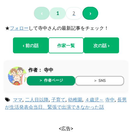
‹
1
2
›
★
フォロー
して寺中さんの最新記事をチェック！
‹ 前の話
作家一覧
次の話 ›
作者：
寺中
＞ 作者ページ
＞ SNS
ママ
,
二人目以降
,
子育て
,
幼稚園
,
４歳児～
寺中
,
長男
が生活発表会当日、緊張で出演できなかった話
<広告>