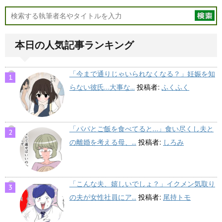
本日の人気記事ランキング
「今まで通りじゃいられなくなる？」妊娠を知
らない彼氏…大事な...
投稿者:
ふくふく
「パパとご飯を食べてると…」食い尽くし夫と
の離婚を考える母、...
投稿者:
しろみ
「こんな夫、嬉しいでしょ？」イクメン気取り
の夫が女性社員にア...
投稿者:
尾持トモ