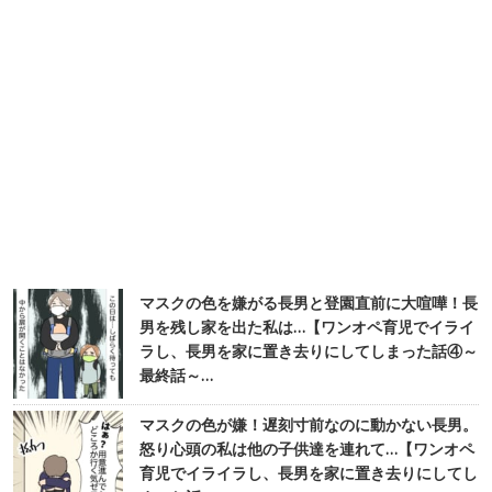
マスクの色を嫌がる長男と登園直前に大喧嘩！長
男を残し家を出た私は…【ワンオペ育児でイライ
ラし、長男を家に置き去りにしてしまった話④～
最終話～…
マスクの色が嫌！遅刻寸前なのに動かない長男。
怒り心頭の私は他の子供達を連れて…【ワンオペ
育児でイライラし、長男を家に置き去りにしてし