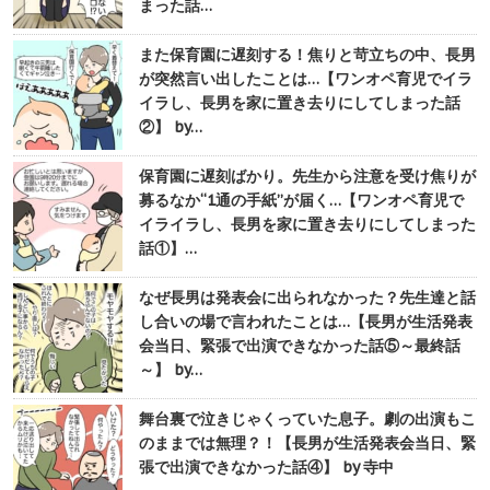
まった話…
また保育園に遅刻する！焦りと苛立ちの中、長男
が突然言い出したことは…【ワンオペ育児でイラ
イラし、長男を家に置き去りにしてしまった話
②】 by…
保育園に遅刻ばかり。先生から注意を受け焦りが
募るなか“1通の手紙”が届く…【ワンオペ育児で
イライラし、長男を家に置き去りにしてしまった
話①】…
なぜ長男は発表会に出られなかった？先生達と話
し合いの場で言われたことは…【長男が生活発表
会当日、緊張で出演できなかった話⑤～最終話
～】 by…
舞台裏で泣きじゃくっていた息子。劇の出演もこ
のままでは無理？！【長男が生活発表会当日、緊
張で出演できなかった話④】 by 寺中