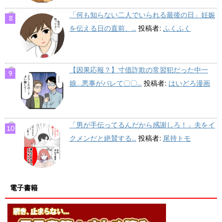
「何も知らない二人でいられる最後の日」妊娠
を伝える日の直前、...
投稿者:
ふくふく
【因果応報？】寸借詐欺の常習犯だった中一
娘…悪事がバレて〇〇...
投稿者:
はいどろ漫画
「男が手伝ってるんだから感謝しろ！」夫をイ
クメンだと絶賛する...
投稿者:
尾持トモ
電子書籍