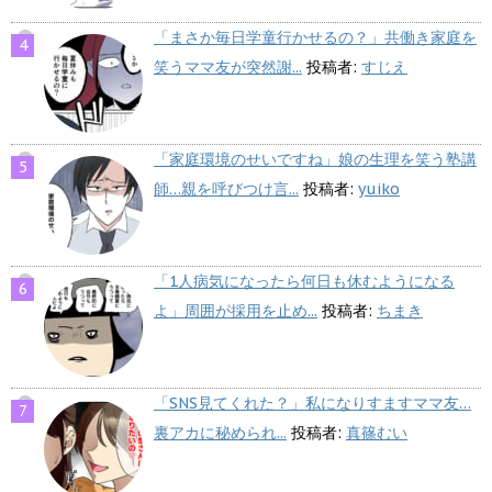
「まさか毎日学童行かせるの？」共働き家庭を
笑うママ友が突然謝...
投稿者:
すじえ
「家庭環境のせいですね」娘の生理を笑う塾講
師…親を呼びつけ言...
投稿者:
yuiko
「1人病気になったら何日も休むようになる
よ」周囲が採用を止め...
投稿者:
ちまき
「SNS見てくれた？」私になりすますママ友…
裏アカに秘められ...
投稿者:
真篠むい