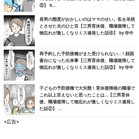
⑤】 b…
長男の態度がおかしいのはママのせい。私を呆然
とさせた夫のひと言【三男育休後、職場復帰して
物忘れが激しくなりミス連発した話④】 by 寺中
再予約した予防接種がまた受けられない…！顔面
蒼白になった出来事【三男育休後、職場復帰して
物忘れが激しくなりミス連発した話③】 by 寺中
子どもの予防接種で大失態！育休復帰後の職場で
これ以上言えないと思ったことは…【三男育休
後、職場復帰して物忘れが激しくなりミス連発し
た話②】 …
<広告>