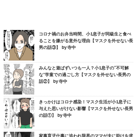
コロナ禍のお弁当時間、小1息子が同級生と食べ
ることを嫌がる意外な理由【マスクを外せない長
男の話③】 by 寺中
みんなと遊ばずいつも一人？小1息子の“不可解
な”学童での過ごし方【マスクを外せない長男の
話②】 by 寺中
きっかけはコロナ感染！マスク生活が小1息子に
与えた思いがけない影響【マスクを外せない長男
の話①】 by 寺中
家事育児仕事に追われ限界のママが夫に助けを求