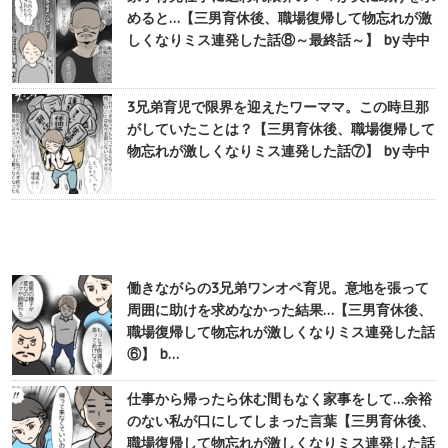
めると…【三男育休後、職場復帰して物忘れが激
しくなりミス連発した話⑧～最終話～】 by 寺中
3兄弟育児で限界を迎えたワーママ。この時旦那
がしていたことは？【三男育休後、職場復帰して
物忘れが激しくなりミス連発した話⑦】 by 寺中
働きながらの3兄弟ワンオペ育児。意地を張って
周囲に助けを求めなかった結果…【三男育休後、
職場復帰して物忘れが激しくなりミス連発した話
⑥】 b…
仕事から帰ったら休む間もなく家事をして…余裕
のない私が口にしてしまった言葉【三男育休後、
職場復帰して物忘れが激しくなりミス連発した話