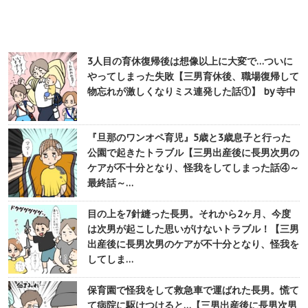
3人目の育休復帰後は想像以上に大変で…ついに
やってしまった失敗【三男育休後、職場復帰して
物忘れが激しくなりミス連発した話①】 by 寺中
『旦那のワンオペ育児』5歳と3歳息子と行った
公園で起きたトラブル【三男出産後に長男次男の
ケアが不十分となり、怪我をしてしまった話④～
最終話～…
目の上を7針縫った長男。それから2ヶ月、今度
は次男が起こした思いがけないトラブル！【三男
出産後に長男次男のケアが不十分となり、怪我を
してしま…
保育園で怪我をして救急車で運ばれた長男。慌て
て病院に駆けつけると…【三男出産後に長男次男