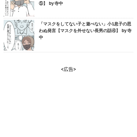
⑤】 by 寺中
「マスクをしてない子と遊べない」小1息子の思
わぬ発言【マスクを外せない長男の話④】 by 寺
中
<広告>