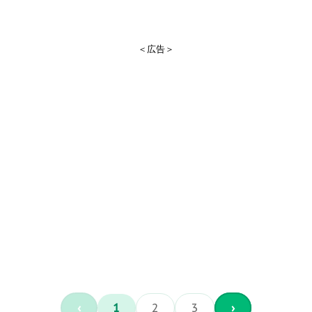
＜広告＞
‹
1
2
3
›