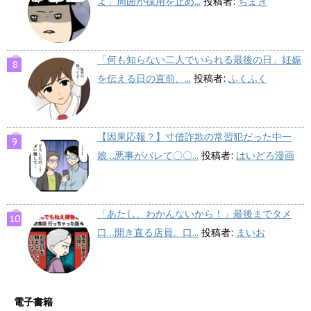
よ」周囲が採用を止め...
投稿者:
ちまき
「何も知らない二人でいられる最後の日」妊娠
を伝える日の直前、...
投稿者:
ふくふく
【因果応報？】寸借詐欺の常習犯だった中一
娘…悪事がバレて〇〇...
投稿者:
はいどろ漫画
「あたし、わかんないから！」最後までタメ
口…開き直る店員。口...
投稿者:
まいお
電子書籍