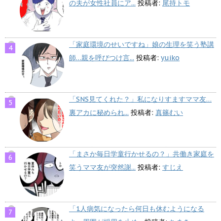
の夫が女性社員にア...
投稿者:
尾持トモ
「家庭環境のせいですね」娘の生理を笑う塾講
師…親を呼びつけ言...
投稿者:
yuiko
「SNS見てくれた？」私になりすますママ友…
裏アカに秘められ...
投稿者:
真篠むい
「まさか毎日学童行かせるの？」共働き家庭を
笑うママ友が突然謝...
投稿者:
すじえ
「1人病気になったら何日も休むようになる