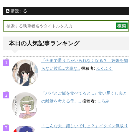
購読する
本日の人気記事ランキング
「今まで通りじゃいられなくなる？」妊娠を知
らない彼氏…大事な...
投稿者:
ふくふく
「パパとご飯を食べてると…」食い尽くし夫と
の離婚を考える母、...
投稿者:
しろみ
「こんな夫、嬉しいでしょ？」イクメン気取り