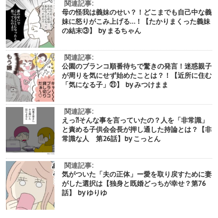
関連記事:
母の怪我は義妹のせい？！どこまでも自己中な義
妹に怒りがこみ上げる…！【たかりまくった義妹
の結末③】 by まるちゃん
関連記事:
公園のブランコ順番待ちで驚きの発言！迷惑親子
が周りを気にせず始めたことは？！【近所に住む
「気になる子」㉑】 by みつけまま
関連記事:
えっ⁈そんな事を言っていたの？人を「非常識」
と責める子供会会長が押し通した持論とは？【非
常識な人 第26話】by こっとん
関連記事:
気がついた「夫の正体」ー愛を取り戻すために妻
がした選択は【独身と既婚どっちが幸せ？第76
話】 by ゆりゆ