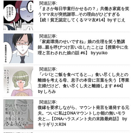
関連記事:
「まさか毎日学童行かせるの？」共働き家庭を笑
うママ友が突然謝罪…その理由がひどすぎる
【続！貧乏認定してくるママ友#14】by すじえ
関連記事:
「家庭環境のせいですね」娘の生理を笑う塾講
師…親を呼びつけ言い出したことは【授業中に生
理と言わされた娘の話 #6】 by yuiko
関連記事:
「パパとご飯を食べてると…」食い尽くし夫との
離婚を考える母、息子の本音に言葉を失う【専業
主婦だけど、食い尽くし夫と離婚します #44】
by しろみ
関連記事:
復縁を要求しながら、マウント発言を連発する元
夫。ついに私はDNAマウントしか能の無いモラ
夫と....【DNAハラスメント夫の末路最終話】 by
キリギリスRIN