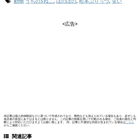
動物
うちの3ねこ
,
ほのぼの
,
松本ぷりっつ
,
笑い
<広告>
本記事は個人的体験談などに基づいて作成されており、脚色なども加えられている場合もあり、必ずしも
各読者の状況にあてはまるとは限りません。この記事の情報を用いて行動される場合、ご自身の責任と判
断により対応いただけますようお願い致します。 尚、記事に不適切な内容が含まれている場合は
こちら
からご連絡ください。
関連記事