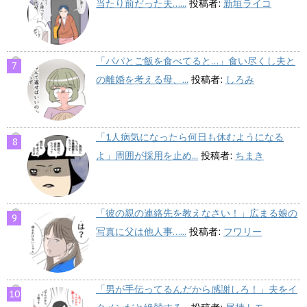
当たり前だった夫…...
投稿者:
新垣ライコ
「パパとご飯を食べてると…」食い尽くし夫と
の離婚を考える母、...
投稿者:
しろみ
「1人病気になったら何日も休むようになる
よ」周囲が採用を止め...
投稿者:
ちまき
「彼の親の連絡先を教えなさい！」広まる娘の
写真に父は他人事…...
投稿者:
フワリー
「男が手伝ってるんだから感謝しろ！」夫をイ