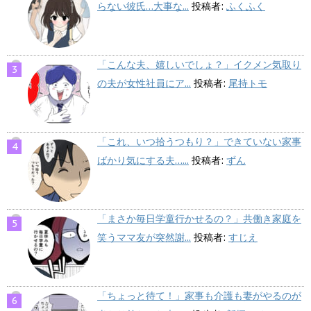
らない彼氏…大事な...
投稿者:
ふくふく
「こんな夫、嬉しいでしょ？」イクメン気取り
の夫が女性社員にア...
投稿者:
尾持トモ
「これ、いつ拾うつもり？」できていない家事
ばかり気にする夫…...
投稿者:
ずん
「まさか毎日学童行かせるの？」共働き家庭を
笑うママ友が突然謝...
投稿者:
すじえ
「ちょっと待て！」家事も介護も妻がやるのが