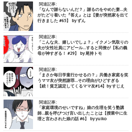
関連記事:
「なんで謝らないんだ？」謝るのをやめた妻…夫
がたどり着いた『答え』とは【妻が突然家を出て
行きました #65】 by ずん
関連記事:
「こんな夫、嬉しいでしょ？」イクメン気取りの
夫が女性社員にアピール…すると同僚が【私の義
母が神すぎる！ #29】 by 尾持トモ
関連記事:
「まさか毎日学童行かせるの？」共働き家庭を笑
うママ友が突然謝罪…その理由がひどすぎる
【続！貧乏認定してくるママ友#14】by すじえ
関連記事:
「家庭環境のせいですね」娘の生理を笑う塾講
師…親を呼びつけ言い出したことは【授業中に生
理と言わされた娘の話 #6】 by yuiko