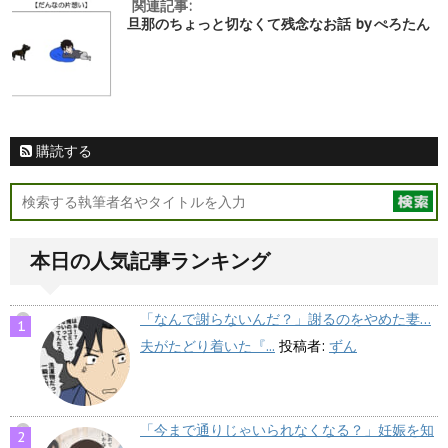
関連記事:
旦那のちょっと切なくて残念なお話 by ぺろたん
購読する
本日の人気記事ランキング
「なんで謝らないんだ？」謝るのをやめた妻…
夫がたどり着いた『...
投稿者:
ずん
「今まで通りじゃいられなくなる？」妊娠を知